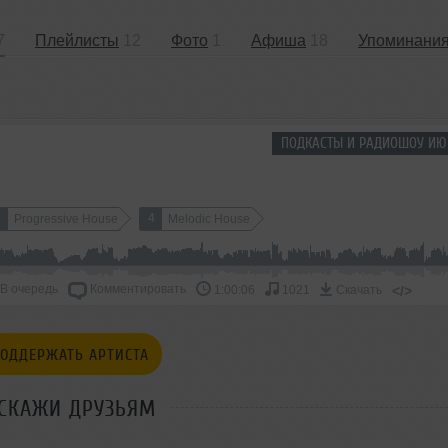
7
Плейлисты
12
Фото
1
Афиша
18
Упоминани
ПОДКАСТЫ И РАДИОШОУ ИЮ
4
Progressive House
Melodic House
В очередь
Комментировать
</>
1:00:06
1021
Скачать
ОДДЕРЖАТЬ АРТИСТА
СКАЖИ ДРУЗЬЯМ