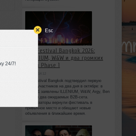
Esc
808 Festival Bangkok 2026:
ILLENIUM, W&W и два громких
у 24/7!
B2B в Phase 1
вчера в 14:12
808 Festival Bangkok подтвердил первую
волну участников на два дня в октябре: в
Phase 1 заявлены ILLENIUM, W&W, Argy, Ben
Nicky и два ожидаемых B2B-сета.
Организаторы вернули фестиваль в
привычное место и обещают новые
объявления в ближайшее время.