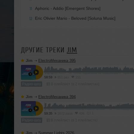
Aphoric - Addio [Emergent Shores]
11
Eric Olivier Mario - Beloved [Soluna Music]
12
ДРУГИЕ ТРЕКИ
JIM
Jim
➝
ElectroМеханика 395
58:59
651 раз
151
Радио-шоу
В плейлист (в 2 плейлистах)
Jim
➝
ElectroМеханика 394
1
59:35
1672 раза
406
Радио-шоу
В плейлист (в 1 плейлисте)
Jim
➝
Summer Lights 2026