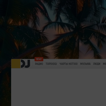
РАДИО
TOP100DJ
ЧАРТЫ HOT100
МУЗЫКА
ЛЮДИ
М