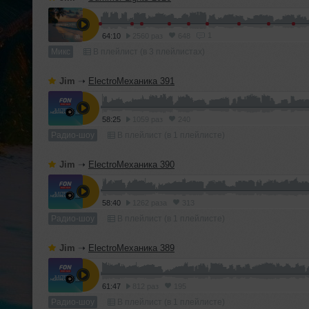
1
64:10
2560 раз
648
Микс
В плейлист (в 3 плейлистах)
Jim
➝
ElectroМеханика 391
58:25
1059 раз
240
Радио-шоу
В плейлист (в 1 плейлисте)
Jim
➝
ElectroМеханика 390
58:40
1262 раза
313
Радио-шоу
В плейлист (в 1 плейлисте)
Jim
➝
ElectroМеханика 389
61:47
812 раз
195
Радио-шоу
В плейлист (в 1 плейлисте)