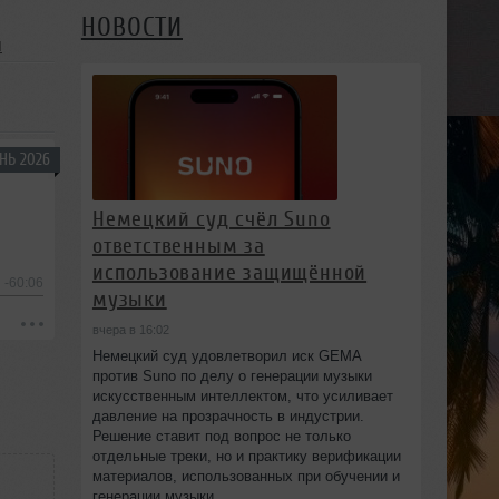
НОВОСТИ
я
НЬ 2026
Немецкий суд счёл Suno
ответственным за
использование защищённой
-60:06
музыки
вчера в 16:02
Немецкий суд удовлетворил иск GEMA
против Suno по делу о генерации музыки
искусственным интеллектом, что усиливает
давление на прозрачность в индустрии.
Решение ставит под вопрос не только
отдельные треки, но и практику верификации
материалов, использованных при обучении и
генерации музыки.