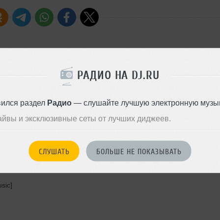
РАДИО НА DJ.RU
lective]
вился раздел
Радио
— слушайте лучшую электронную музык
nes]
айвы и эксклюзивные сеты от лучших диджеев.
nth Collective]
СЛУШАТЬ
БОЛЬШЕ НЕ ПОКАЗЫВАТЬ
sic]