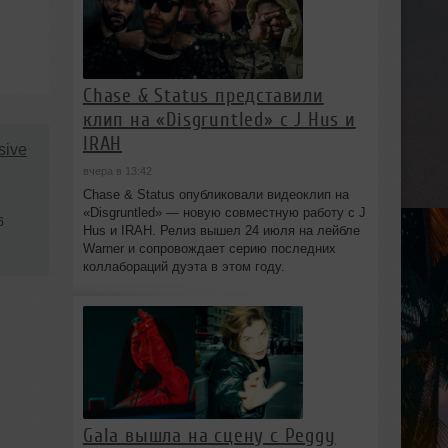
Chase & Status представили
клип на «Disgruntled» с J Hus и
IRAH
sive
вчера в 13:42
Chase & Status опубликовали видеоклип на
«Disgruntled» — новую совместную работу с J
6
Hus и IRAH. Релиз вышел 24 июля на лейбле
Warner и сопровождает серию последних
коллабораций дуэта в этом году.
Gala вышла на сцену с Peggy