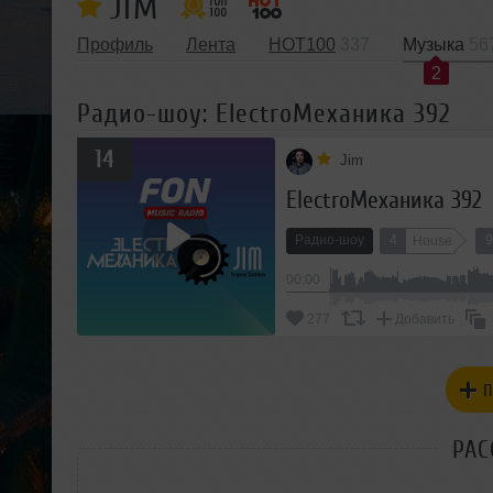
JIM
Профиль
Лента
HOT100
337
Музыка
56
2
Радио-шоу: ElectroМеханика 392
14
Jim
ElectroМеханика 392
Радио-шоу
4
9
House
00:00
277
Добавить
П
РАС