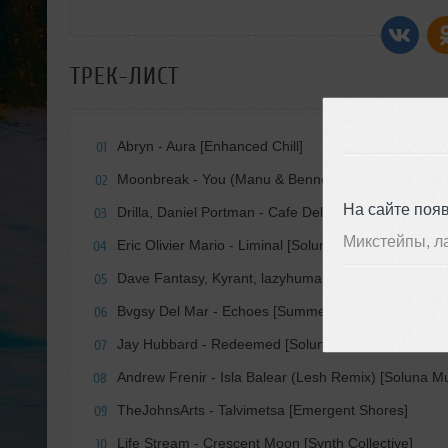
ТРЕК-ЛИСТ
Abryn - Aura [Enhanced Chill]
01
Moonbreak - You (Manu & Bennett Remix) [Synth Col
02
На сайте поя
Drilla, Daniel Portman - Cafe Del Mar [Enormous Tu
03
Микстейпы, л
Eric Olivier Mario - Liminal [Soluna Music]
04
Dave Fantasy, Kyrant, lazyhuman - Seaside Town [Sy
05
Bvgsy Del Mar - Echoes [Summer Melody]
06
Jay Hubbard - Redeemed [Soluna Music]
07
Andrew Frenir - Isla Balear (Lesh Remix) [Soluna Mu
08
TheJohnsArts - Talvimetsa [Emergent Shores]
09
Life Stream - Crescent Moon [Synth Collective]
10