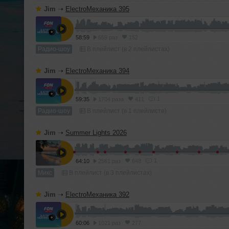
Jim
➝
ElectroМеханика 395
58:59
659 раз
152
Радио-шоу
В плейлист (в 2 плейлистах)
Jim
➝
ElectroМеханика 394
1
59:35
1704 раза
411
Радио-шоу
В плейлист (в 1 плейлисте)
Jim
➝
Summer Lights 2026
1
64:10
2561 раз
648
Микс
В плейлист (в 3 плейлистах)
Jim
➝
ElectroМеханика 392
60:06
1021 раз
277