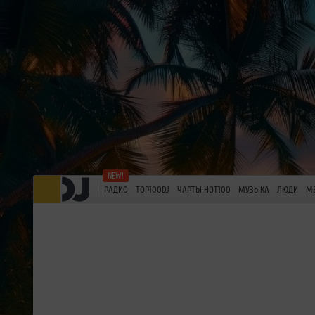
РАДИО
TOP100DJ
ЧАРТЫ HOT100
МУЗЫКА
ЛЮДИ
М