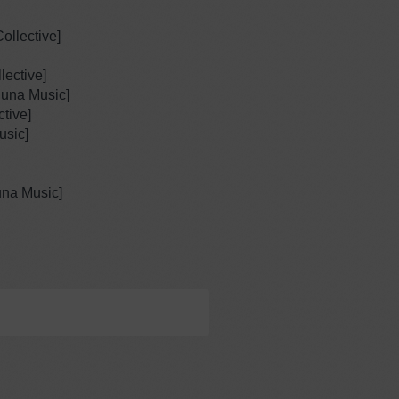
ollective]
lective]
luna Music]
tive]
usic]
una Music]