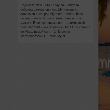
Подборка New EDM Friday за 7 августа
собрала свежие синглы, EP и превью
альбомов в жанрах big room, techno, bass
house, melodic house и электронной поп-
музыки. В центре внимания — совместный
трек Hardwell и W&W, релизы MEDUZA с Kevin
de Vries, новый сингл Eli Brown и
шеститрековый EP Max Styler.