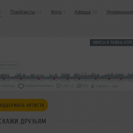
7
Плейлисты
12
Фото
1
Афиша
18
Упоминани
МИКСЫ И ЛАЙВЫ АПРЕ
sive House
 очередь
Комментировать
</>
1:00:13
955
Скачать
ОДДЕРЖАТЬ АРТИСТА
СКАЖИ ДРУЗЬЯМ