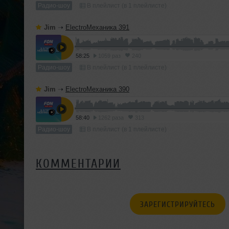
Радио-шоу
В плейлист (в 1 плейлисте)
Jim
➝
ElectroМеханика 391
58:25
1059 раз
240
Радио-шоу
В плейлист (в 1 плейлисте)
Jim
➝
ElectroМеханика 390
58:40
1262 раза
313
Радио-шоу
В плейлист (в 1 плейлисте)
КОММЕНТАРИИ
ЗАРЕГИСТРИРУЙТЕСЬ