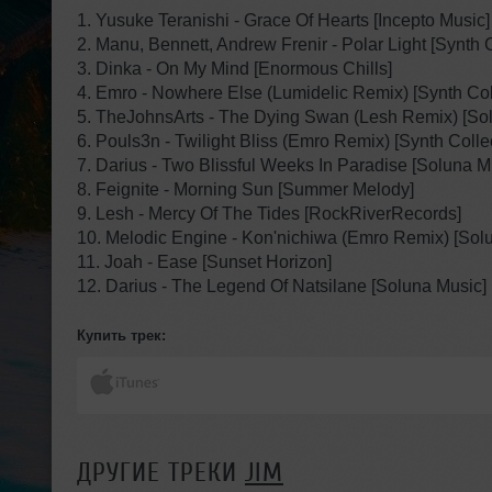
1. Yusuke Teranishi - Grace Of Hearts [Incepto Music]
2. Manu, Bennett, Andrew Frenir - Polar Light [Synth C
3. Dinka - On My Mind [Enormous Chills]
4. Emro - Nowhere Else (Lumidelic Remix) [Synth Col
5. TheJohnsArts - The Dying Swan (Lesh Remix) [So
6. Pouls3n - Twilight Bliss (Emro Remix) [Synth Collec
7. Darius - Two Blissful Weeks In Paradise [Soluna M
8. Feignite - Morning Sun [Summer Melody]
9. Lesh - Mercy Of The Tides [RockRiverRecords]
10. Melodic Engine - Kon'nichiwa (Emro Remix) [Sol
11. Joah - Ease [Sunset Horizon]
12. Darius - The Legend Of Natsilane [Soluna Music]
Купить трек:
ДРУГИЕ ТРЕКИ
JIM