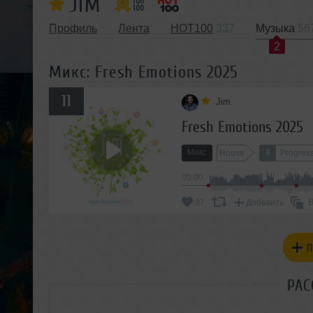
JIM
Профиль
Лента
HOT100
337
Музыка
56
2
Микс: Fresh Emotions 2025
11
Jim
Fresh Emotions 2025
Микс
4
House
Progres
00:00
В
37
Добавить
П
РАС