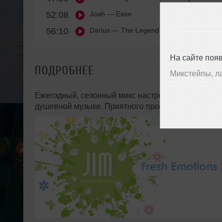
52:08
Joah
— Ease
56:10
Darius
— The Legend Of Natsilane
На сайте поя
ПОДРОБНЕЕ
Микстейпы, л
Ежегодный, сезонный микс настроения - букет св
душевной музыке. Приятного прослушивания!