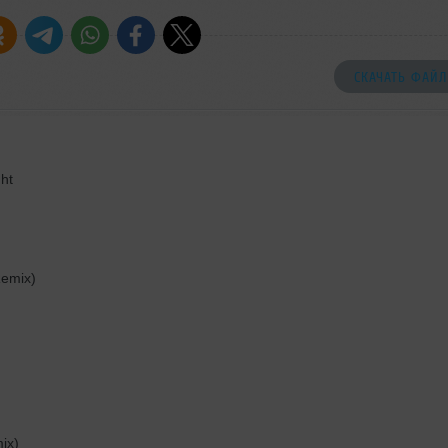
СКАЧАТЬ ФАЙЛ
ht
emix)
ix)