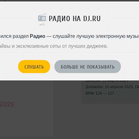
РАДИО НА DJ.RU
вился раздел
Радио
— слушайте лучшую электронную музык
айвы и эксклюзивные сеты от лучших диджеев.
ежих эмоций в красивой и
Стили:
House
,
Progres
СЛУШАТЬ
БОЛЬШЕ НЕ ПОКАЗЫВАТЬ
House
Записан: 28 марта 2025
Добавлен: 10 апреля 2025, 19
BPM: 126 — 127