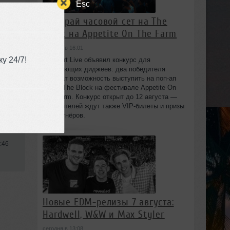
Esc
Выиграй часовой сет на The
Block на Appetite On The Farm
сегодня в 16:01
у 24/7!
Beatport Live объявил конкурс для
начинающих диджеев: два победителя
получат возможность выступить на поп‑ап
сцене The Block на фестивале Appetite On
The Farm. Конкурс открыт до 12 августа —
победителей ждут также VIP‑билеты и призы
sive
от партнёров.
:46
Новые EDM-релизы 7 августа:
Hardwell, W&W и Max Styler
сегодня в 13:08