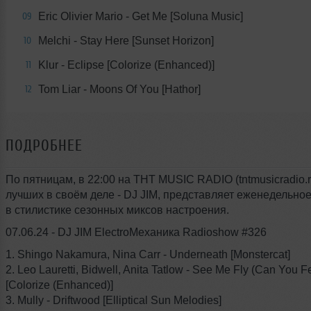
Eric Olivier Mario - Get Me [Soluna Music]
09
Melchi - Stay Here [Sunset Horizon]
10
Klur - Eclipse [Colorize (Enhanced)]
11
Tom Liar - Moons Of You [Hathor]
12
ПОДРОБНЕЕ
По пятницам, в 22:00 на THT MUSIC RADIO (tntmusicradio.r
лучших в своём деле - DJ JIM, представляет еженедельно
в стилистике сезонных миксов настроения.
07.06.24 - DJ JIM ElectroМеханика Radioshow #326
1. Shingo Nakamura, Nina Carr - Underneath [Monstercat]
2. Leo Lauretti, Bidwell, Anita Tatlow - See Me Fly (Can You Fee
[Colorize (Enhanced)]
3. Mully - Driftwood [Elliptical Sun Melodies]