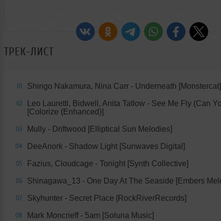
ТРЕК-ЛИСТ
Shingo Nakamura, Nina Carr - Underneath [Monstercat]
01
Leo Lauretti, Bidwell, Anita Tatlow - See Me Fly (Can Yo
02
[Colorize (Enhanced)]
Mully - Driftwood [Elliptical Sun Melodies]
03
DeeAnork - Shadow Light [Sunwaves Digital]
04
Fazius, Cloudcage - Tonight [Synth Collective]
05
Shinagawa_13 - One Day At The Seaside [Embers Mel
06
Skyhunter - Secret Place [RockRiverRecords]
07
Mark Moncrieff - 5am [Soluna Music]
08