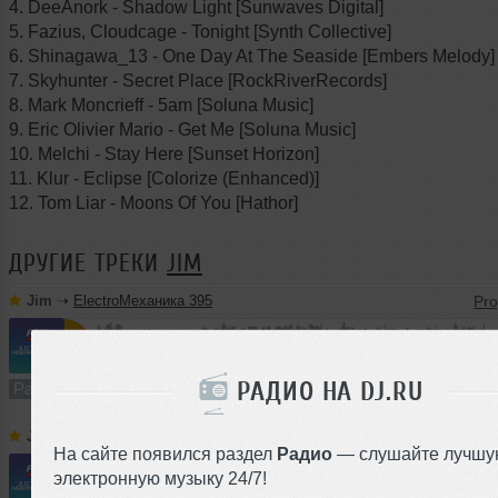
4. DeeAnork - Shadow Light [Sunwaves Digital]
5. Fazius, Cloudcage - Tonight [Synth Collective]
6. Shinagawa_13 - One Day At The Seaside [Embers Melody]
7. Skyhunter - Secret Place [RockRiverRecords]
8. Mark Moncrieff - 5am [Soluna Music]
9. Eric Olivier Mario - Get Me [Soluna Music]
10. Melchi - Stay Here [Sunset Horizon]
11. Klur - Eclipse [Colorize (Enhanced)]
12. Tom Liar - Moons Of You [Hathor]
ДРУГИЕ ТРЕКИ
JIM
Jim
➝
ElectroМеханика 395
58:59
671 раз
154
109 MB, 256
РАДИО НА DJ.RU
Радио-шоу
В плейлист (в 2 плейлистах)
Jim
➝
ElectroМеханика 394
На сайте появился раздел
Радио
— слушайте лучшу
электронную музыку 24/7!
1
59:35
1712 раз
412
110 MB, 256 