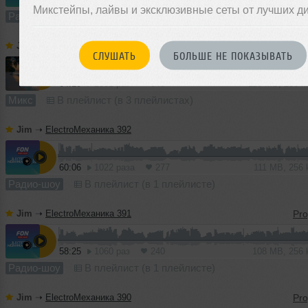
Микстейпы, лайвы и эксклюзивные сеты от лучших д
Радио-шоу
В плейлист (в 1 плейлисте)
Jim
➝
Summer Lights 2026
СЛУШАТЬ
БОЛЬШЕ НЕ ПОКАЗЫВАТЬ
1
64:10
2561 раз
648
119 MB, 256 
Микс
В плейлист (в 3 плейлистах)
Jim
➝
ElectroМеханика 392
60:06
1022 раза
277
111 MB, 256
Радио-шоу
В плейлист (в 1 плейлисте)
Jim
➝
ElectroМеханика 391
58:25
1060 раз
240
108 MB, 256
Радио-шоу
В плейлист (в 1 плейлисте)
Jim
➝
ElectroМеханика 390