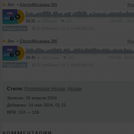
Jim
➝
ElectroМеханика 391
58:25
1059 раз
240
108 MB, 256
Радио-шоу
В плейлист (в 1 плейлисте)
Jim
➝
ElectroМеханика 390
58:40
1262 раза
313
109 MB, 256 
Радио-шоу
В плейлист (в 1 плейлисте)
Стили:
Progressive House
,
House
Записан: 26 апреля 2024
Добавлен: 14 мая 2024, 01:21
BPM: 124 — 126