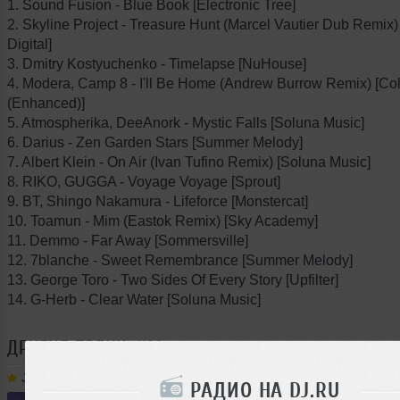
1. Sound Fusion - Blue Book [Electronic Tree]
2. Skyline Project - Treasure Hunt (Marcel Vautier Dub Remi
Digital]
3. Dmitry Kostyuchenko - Timelapse [NuHouse]
4. Modera, Camp 8 - I'll Be Home (Andrew Burrow Remix) [Col
(Enhanced)]
5. Atmospherika, DeeAnork - Mystic Falls [Soluna Music]
6. Darius - Zen Garden Stars [Summer Melody]
7. Albert Klein - On Air (Ivan Tufino Remix) [Soluna Music]
8. RIKO, GUGGA - Voyage Voyage [Sprout]
9. BT, Shingo Nakamura - Lifeforce [Monstercat]
10. Toamun - Mim (Eastok Remix) [Sky Academy]
11. Demmo - Far Away [Sommersville]
12. 7blanche - Sweet Remembrance [Summer Melody]
13. George Toro - Two Sides Of Every Story [Upfilter]
14. G-Herb - Clear Water [Soluna Music]
ДРУГИЕ ТРЕКИ
JIM
Jim
➝
ElectroМеханика 395
РАДИО НА DJ.RU