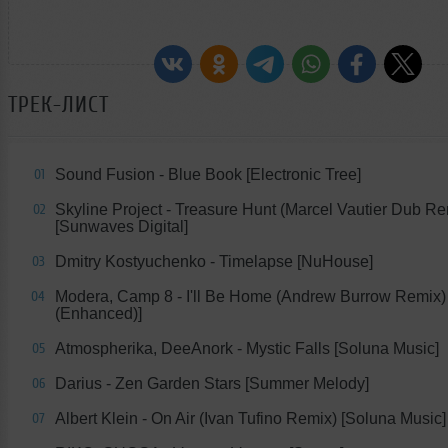
ТРЕК-ЛИСТ
Sound Fusion - Blue Book [Electronic Tree]
01
Skyline Project - Treasure Hunt (Marcel Vautier Dub Re
02
[Sunwaves Digital]
Dmitry Kostyuchenko - Timelapse [NuHouse]
03
Modera, Camp 8 - I'll Be Home (Andrew Burrow Remix) 
04
(Enhanced)]
Atmospherika, DeeAnork - Mystic Falls [Soluna Music]
05
Darius - Zen Garden Stars [Summer Melody]
06
Albert Klein - On Air (Ivan Tufino Remix) [Soluna Music]
07