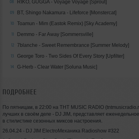
RIKO, GUGGA - Voyage Voyage [Sprout]
08
BT, Shingo Nakamura - Lifeforce [Monstercat]
09
Toamun - Mim (Eastok Remix) [Sky Academy]
10
Demmo - Far Away [Sommersville]
11
7blanche - Sweet Remembrance [Summer Melody]
12
George Toro - Two Sides Of Every Story [Upfilter]
13
G-Herb - Clear Water [Soluna Music]
14
ПОДРОБНЕЕ
По пятницам, в 22:00 на THT MUSIC RADIO (tntmusicradio.r
лучших в своём деле - DJ JIM, представляет еженедельно
в стилистике сезонных миксов настроения.
26.04.24 - DJ JIM ElectroМеханика Radioshow #322