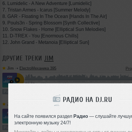
6. Lumidelic - A New Adventure [Lumidelic]
7. Tristan Armes - Icarus [Summer Melody]
8. GAR - Floating In The Ocean [Hands In The Air]
9. Pouls3n - Spring Blossom [Synth Collective]
10. Snow Flakes - Home [Elliptical Sun Melodies]
11. D-TREX - You [Enormous Chills]
12. John Grand - Metanoia [Elliptical Sun]
ДРУГИЕ ТРЕКИ
JIM
Jim
➝
ElectroМеханика 395
58:59
671 раз
154
109 MB, 256
Радио-шоу
В плейлист (в 2 плейлистах)
РАДИО НА DJ.RU
Jim
➝
ElectroМеханика 394
На сайте появился раздел
Радио
— слушайте лучшу
1
59:35
1712 раз
412
110 MB, 256 
электронную музыку 24/7!
Радио-шоу
В плейлист (в 1 плейлисте)
Микстейпы, лайвы и эксклюзивные сеты от лучших д