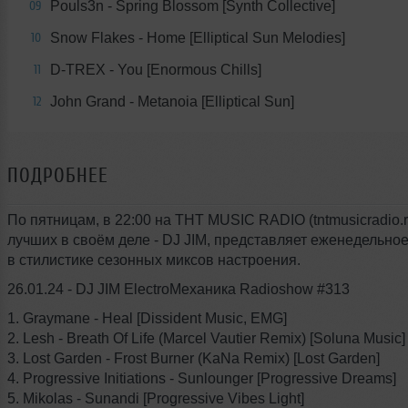
Pouls3n - Spring Blossom [Synth Collective]
09
Snow Flakes - Home [Elliptical Sun Melodies]
10
D-TREX - You [Enormous Chills]
11
John Grand - Metanoia [Elliptical Sun]
12
ПОДРОБНЕЕ
По пятницам, в 22:00 на THT MUSIC RADIO (tntmusicradio.r
лучших в своём деле - DJ JIM, представляет еженедельно
в стилистике сезонных миксов настроения.
26.01.24 - DJ JIM ElectroМеханика Radioshow #313
1. Graymane - Heal [Dissident Music, EMG]
2. Lesh - Breath Of Life (Marcel Vautier Remix) [Soluna Music]
3. Lost Garden - Frost Burner (KaNa Remix) [Lost Garden]
4. Progressive Initiations - Sunlounger [Progressive Dreams]
5. Mikolas - Sunandi [Progressive Vibes Light]