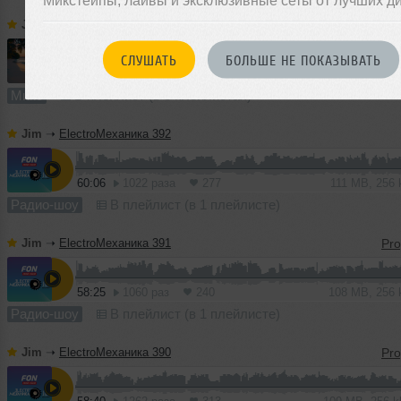
Jim
➝
Summer Lights 2026
СЛУШАТЬ
БОЛЬШЕ НЕ ПОКАЗЫВАТЬ
1
64:10
2561 раз
648
119 MB, 256 
Микс
В плейлист (в 3 плейлистах)
Jim
➝
ElectroМеханика 392
60:06
1022 раза
277
111 MB, 256
Радио-шоу
В плейлист (в 1 плейлисте)
Jim
➝
ElectroМеханика 391
58:25
1060 раз
240
108 MB, 256
Радио-шоу
В плейлист (в 1 плейлисте)
Jim
➝
ElectroМеханика 390