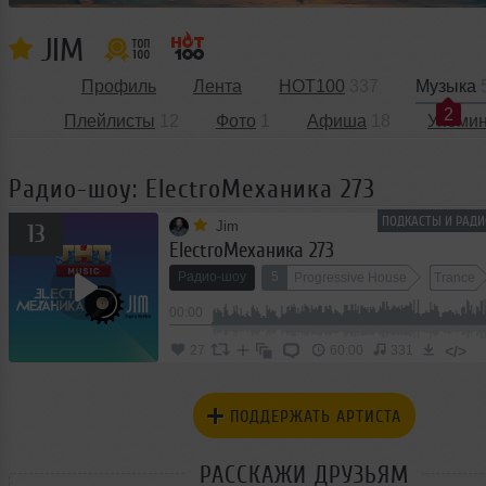
JIM
Профиль
Лента
HOT100
337
Музыка
2
Плейлисты
12
Фото
1
Афиша
18
Упоми
Радио-шоу: ElectroМеханика 273
ПОДКАСТЫ И РАДИ
Jim
13
ElectroМеханика 273
Радио-шоу
5
Progressive House
Trance
00:00
</>
27
60:00
331
ПОДДЕРЖАТЬ АРТИСТА
РАССКАЖИ ДРУЗЬЯМ