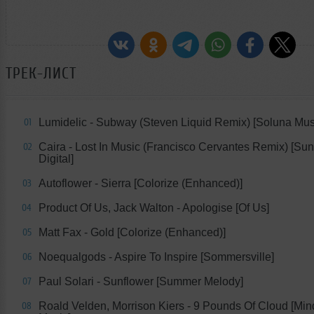
ТРЕК-ЛИСТ
Lumidelic - Subway (Steven Liquid Remix) [Soluna Mus
01
Caira - Lost In Music (Francisco Cervantes Remix) [S
02
Digital]
Autoflower - Sierra [Colorize (Enhanced)]
03
Product Of Us, Jack Walton - Apologise [Of Us]
04
Matt Fax - Gold [Colorize (Enhanced)]
05
Noequalgods - Aspire To Inspire [Sommersville]
06
Paul Solari - Sunflower [Summer Melody]
07
Roald Velden, Morrison Kiers - 9 Pounds Of Cloud [Mi
08