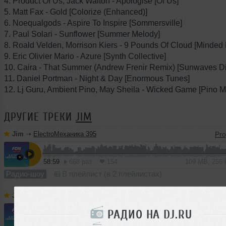
4. Product Of Us, Jack Walton - Apologise [Of Us]
5. Matt Fax - Gold [Colorize (Enhanced)]
6. Noequalgods - Aspire To Inspire [Sommersville]
7. Paul Solari - Sunflower [Summer Melody]
8. Roald Velden, Morrison Kiers - 9 Pounds Of Cloud [Minded 
9. Eric Olivier Mario - Azure [Synth Collective]
10. Caira - That Summer (Andrew Frenir Remix) [Sunwaves Dig
11. Daniel Portman - Night & Day [Enormous Tunes]
12. Lj Guru, Ambient Pino, May Sheila - Wicked Game [Pino M
ДРУГИЕ ТРЕКИ
JIM
Jim
➝
ElectroМеханика 395
58:59
668 раз
154
109 MB, 256
Радио-шоу
В плейлист (в 2 плейлистах)
Jim
➝
ElectroМеханика 394
РАДИО НА DJ.RU
1
59:35
1709 раз
411
110 MB, 256 