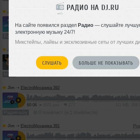
РАДИО НА DJ.RU
Jim
➝
ElectroМеханика 394
На сайте появился раздел
Радио
— слушайте лучшу
1
59:35
1704 раза
411
110 MB, 256 
электронную музыку 24/7!
Радио-шоу
В плейлист (в 1 плейлисте)
Микстейпы, лайвы и эксклюзивные сеты от лучших д
Jim
➝
Summer Lights 2026
СЛУШАТЬ
БОЛЬШЕ НЕ ПОКАЗЫВАТЬ
1
64:10
2561 раз
648
119 MB, 256 
Микс
В плейлист (в 3 плейлистах)
Jim
➝
ElectroМеханика 392
60:06
1021 раз
277
111 MB, 256
Радио-шоу
В плейлист (в 1 плейлисте)
Jim
➝
ElectroМеханика 391