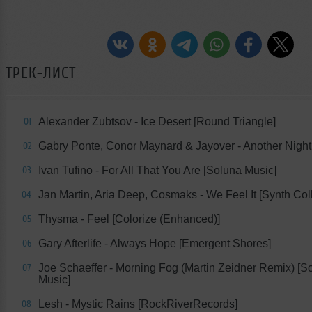
ТРЕК-ЛИСТ
Alexander Zubtsov - Ice Desert [Round Triangle]
01
Gabry Ponte, Conor Maynard & Jayover - Another Night 
02
Ivan Tufino - For All That You Are [Soluna Music]
03
Jan Martin, Aria Deep, Cosmaks - We Feel It [Synth Coll
04
Thysma - Feel [Colorize (Enhanced)]
05
Gary Afterlife - Always Hope [Emergent Shores]
06
Joe Schaeffer - Morning Fog (Martin Zeidner Remix) [S
07
Music]
Lesh - Mystic Rains [RockRiverRecords]
08