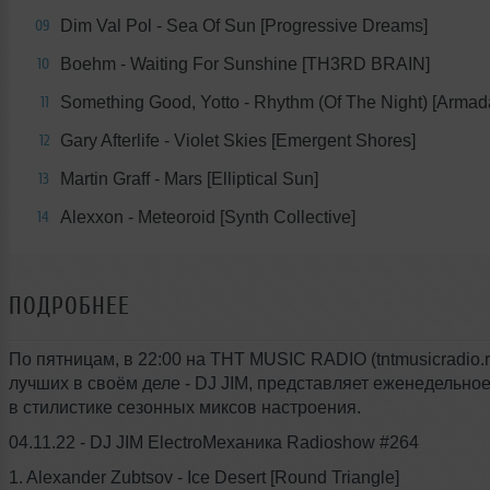
Dim Val Pol - Sea Of Sun [Progressive Dreams]
09
Boehm - Waiting For Sunshine [TH3RD BRAIN]
10
Something Good, Yotto - Rhythm (Of The Night) [Armad
11
Gary Afterlife - Violet Skies [Emergent Shores]
12
Martin Graff - Mars [Elliptical Sun]
13
Alexxon - Meteoroid [Synth Collective]
14
ПОДРОБНЕЕ
По пятницам, в 22:00 на THT MUSIC RADIO (tntmusicradio.r
лучших в своём деле - DJ JIM, представляет еженедельно
в стилистике сезонных миксов настроения.
04.11.22 - DJ JIM ElectroМеханика Radioshow #264
1. Alexander Zubtsov - Ice Desert [Round Triangle]