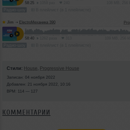
58:25
1059 раз
240
108 MB, 256
Радио-шоу
В плейлист (в 1 плейлисте)
Jim
➝
ElectroМеханика 390
58:40
1262 раза
313
109 MB, 256 
Радио-шоу
В плейлист (в 1 плейлисте)
Стили:
House
,
Progressive House
Записан: 04 ноября 2022
Добавлен: 21 ноября 2022, 10:16
BPM: 114 — 127
КОММЕНТАРИИ