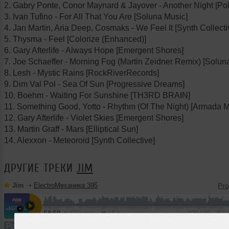
2. Gabry Ponte, Conor Maynard & Jayover - Another Night [Pol
3. Ivan Tufino - For All That You Are [Soluna Music]
4. Jan Martin, Aria Deep, Cosmaks - We Feel It [Synth Collecti
5. Thysma - Feel [Colorize (Enhanced)]
6. Gary Afterlife - Always Hope [Emergent Shores]
7. Joe Schaeffer - Morning Fog (Martin Zeidner Remix) [Solun
8. Lesh - Mystic Rains [RockRiverRecords]
9. Dim Val Pol - Sea Of Sun [Progressive Dreams]
10. Boehm - Waiting For Sunshine [TH3RD BRAIN]
11. Something Good, Yotto - Rhythm (Of The Night) [Armada M
12. Gary Afterlife - Violet Skies [Emergent Shores]
13. Martin Graff - Mars [Elliptical Sun]
14. Alexxon - Meteoroid [Synth Collective]
ДРУГИЕ ТРЕКИ
JIM
Jim
➝
ElectroМеханика 395
58:59
660 раз
152
109 MB, 256
Радио-шоу
В плейлист (в 2 плейлистах)