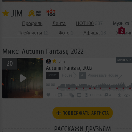
JIM
Профиль
Лента
HOT100
337
Музыка
2
Плейлисты
12
Фото
1
Афиша
18
Упоми
Микс: Autumn Fantasy 2022
МИКСЫ И 
Jim
20
Autumn Fantasy 2022
Микс
4
House
Progressive House
00:00
</>
38
1:00:54
411
ПОДДЕРЖАТЬ АРТИСТА
РАССКАЖИ ДРУЗЬЯМ