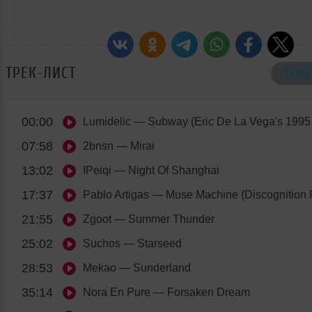
ТРЕК-ЛИСТ
СКАЧА
00:00
Lumidelic
— Subway (Eric De La Vega's 1995
07:58
2bnsn
— Mirai
13:02
IPeiqi
— Night Of Shanghai
17:37
Pablo Artigas
— Muse Machine (Discognition 
21:55
Zgoot
— Summer Thunder
25:02
Suchos
— Starseed
28:53
Mekao
— Sunderland
35:14
Nora En Pure
— Forsaken Dream