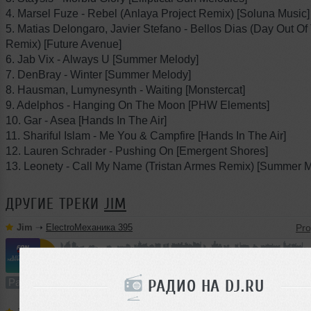
4. Marsel Fuze - Rebel (Anlaya Project Remix) [Soluna Music]
5. Matias Delongaro, Javier Stefano - Bellos Dias (Day Out Of
Remix) [Future Avenue]
6. Jab Vix - Always U [Summer Melody]
7. DenBray - Winter [Summer Melody]
8. Hausman, Lumynesynth - Waiting [Monstercat]
9. Adelphos - Hanging On The Moon [PHW Elements]
10. Gar - Asea [Hands In The Air]
11. Shariful Islam - Me You & Campfire [Hands In The Air]
12. Lauren Schrader - Pushing On [Emergent Shores]
13. Leonety - Call My Name (Tristan Armes Remix) [Summer 
ДРУГИЕ ТРЕКИ
JIM
Jim
➝
ElectroМеханика 395
58:59
667 раз
154
109 MB, 256
Радио-шоу
В плейлист (в 2 плейлистах)
РАДИО НА DJ.RU