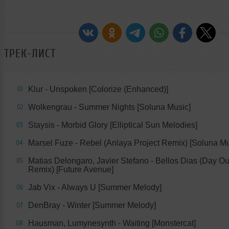
ТРЕК-ЛИСТ
Klur - Unspoken [Colorize (Enhanced)]
01
Wolkengrau - Summer Nights [Soluna Music]
02
Staysis - Morbid Glory [Elliptical Sun Melodies]
03
Marsel Fuze - Rebel (Anlaya Project Remix) [Soluna Mu
04
Matias Delongaro, Javier Stefano - Bellos Dias (Day Ou
05
Remix) [Future Avenue]
Jab Vix - Always U [Summer Melody]
06
DenBray - Winter [Summer Melody]
07
Hausman, Lumynesynth - Waiting [Monstercat]
08