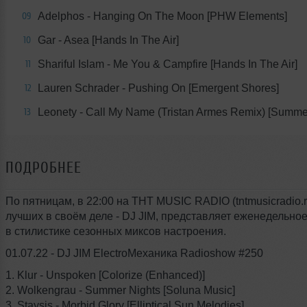
Adelphos - Hanging On The Moon [PHW Elements]
09
Gar - Asea [Hands In The Air]
10
Shariful Islam - Me You & Campfire [Hands In The Air]
11
Lauren Schrader - Pushing On [Emergent Shores]
12
Leonety - Call My Name (Tristan Armes Remix) [Summe
13
ПОДРОБНЕЕ
По пятницам, в 22:00 на THT MUSIC RADIO (tntmusicradio.r
лучших в своём деле - DJ JIM, представляет еженедельно
в стилистике сезонных миксов настроения.
01.07.22 - DJ JIM ElectroМеханика Radioshow #250
1. Klur - Unspoken [Colorize (Enhanced)]
2. Wolkengrau - Summer Nights [Soluna Music]
3. Staysis - Morbid Glory [Elliptical Sun Melodies]