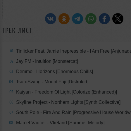
ТРЕК-ЛИСТ
Tinlicker Feat. Jamie Irrepressible - I Am Free [Anjunad
01
Jay FM - Intuition [Monstercat]
02
Demmo - Horizons [Enormous Chills]
03
TsuruSwing - Mount Fuji [Distrokid]
04
Kaiyan - Freedom Of Light [Colorize (Enhanced)]
05
Skyline Project - Northern Lights [Synth Collective]
06
South Pole - Fire And Rain [Progressive House Worldw
07
Marcel Vautier - Vlieland [Summer Melody]
08