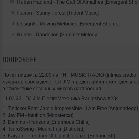
Ruben Hadland - The Call Of Almathea [Emergent Shor
09
Illarion - Sunny Forest [Trident Music]
10
Design8 - Moving Melodies [Emergent Shores]
11
Runos - Dandelion [Summer Melody]
12
ПОДРОБНЕЕ
По пятницам, в 22:00 на THT MUSIC RADIO (tntmusicradio.r
лучших в своём деле - DJ JIM, представляет еженедельно
в стилистике сезонных миксов настроения.
11.03.22 - DJ JIM ElectroМеханика Radioshow #234
1. Tinlicker Feat. Jamie Irrepressible - I Am Free [Anjunadeep]
2. Jay FM - Intuition [Monstercat]
3. Demmo - Horizons [Enormous Chills]
4. TsuruSwing - Mount Fuji [Distrokid]
5. Kaiyan - Freedom Of Light [Colorize (Enhanced)]