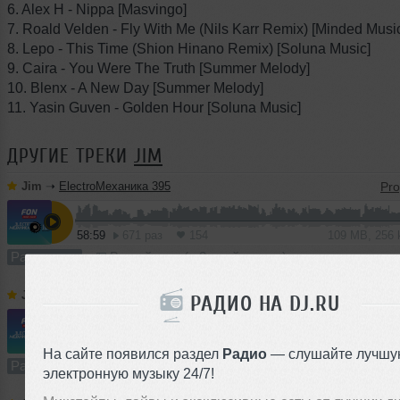
6. Alex H - Nippa [Masvingo]
7. Roald Velden - Fly With Me (Nils Karr Remix) [Minded Musi
8. Lepo - This Time (Shion Hinano Remix) [Soluna Music]
9. Caira - You Were The Truth [Summer Melody]
10. Blenx - A New Day [Summer Melody]
11. Yasin Guven - Golden Hour [Soluna Music]
ДРУГИЕ ТРЕКИ
JIM
Jim
➝
ElectroМеханика 395
58:59
671 раз
154
109 MB, 256
Радио-шоу
В плейлист (в 2 плейлистах)
Jim
➝
ElectroМеханика 394
РАДИО НА DJ.RU
1
59:35
1712 раз
412
110 MB, 256 
На сайте появился раздел
Радио
— слушайте лучшу
Радио-шоу
В плейлист (в 1 плейлисте)
электронную музыку 24/7!