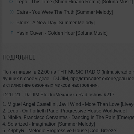
Lepo - This Time (Shion Hinano Remix) [Soluna Music]
08
Caira - You Were The Truth [Summer Melody]
09
Blenx - A New Day [Summer Melody]
10
Yasin Guven - Golden Hour [Soluna Music]
11
ПОДРОБНЕЕ
По пятницам, в 22:00 на THT MUSIC RADIO (tntmusicradio.r
лучших в своём деле - DJ JIM, представляет еженедельно
в стилистике сезонных миксов настроения.
12.11.21 - DJ JIM ElectroМеханика Radioshow #217
1. Miguel Angel Castellini, Javii Wind - More Than Love [Liveyo
2. Ledo - On Fortieth Page [Progressive House Worldwide]
3. Nipika, Francisco Cervantes - Dancing In The Rain [Emerg
4. Solarized - Imagination [Summer Melody]
5. Z8phyR - Melodic Progressive House [Cool Breeze]