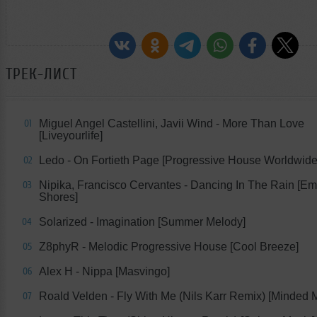
ТРЕК-ЛИСТ
Miguel Angel Castellini, Javii Wind - More Than Love
01
[Liveyourlife]
Ledo - On Fortieth Page [Progressive House Worldwide
02
Nipika, Francisco Cervantes - Dancing In The Rain [E
03
Shores]
Solarized - Imagination [Summer Melody]
04
Z8phyR - Melodic Progressive House [Cool Breeze]
05
Alex H - Nippa [Masvingo]
06
Roald Velden - Fly With Me (Nils Karr Remix) [Minded 
07