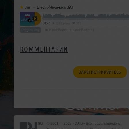
Jim
➝
ElectroМеханика 390
58:40
1262 раза
313
Радио-шоу
В плейлист (в 1 плейлисте)
КОММЕНТАРИИ
ЗАРЕГИСТРИРУЙТЕСЬ
© 2001 — 2026 «DJ.ru» Все права защищены.