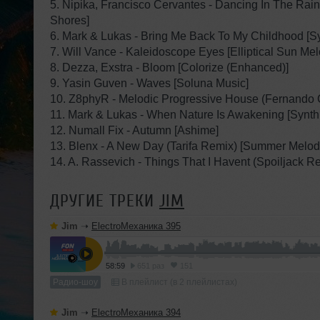
5. Nipika, Francisco Cervantes - Dancing In The Rain
Shores]
6. Mark & Lukas - Bring Me Back To My Childhood [Sy
7. Will Vance - Kaleidoscope Eyes [Elliptical Sun Mel
8. Dezza, Exstra - Bloom [Colorize (Enhanced)]
9. Yasin Guven - Waves [Soluna Music]
10. Z8phyR - Melodic Progressive House (Fernando 
11. Mark & Lukas - When Nature Is Awakening [Synth 
12. Numall Fix - Autumn [Ashime]
13. Blenx - A New Day (Tarifa Remix) [Summer Melod
14. A. Rassevich - Things That I Havent (Spoiljack 
ДРУГИЕ ТРЕКИ
JIM
Jim
➝
ElectroМеханика 395
58:59
651 раз
151
Радио-шоу
В плейлист (в 2 плейлистах)
Jim
➝
ElectroМеханика 394