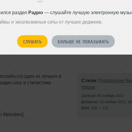
llective]
вился раздел
Радио
— слушайте лучшую электронную музык
айвы и эксклюзивные сеты от лучших диджеев.
ix) [Deepwibe]
СЛУШАТЬ
БОЛЬШЕ НЕ ПОКАЗЫВАТЬ
cradio.ru) один из лучших в
Стили:
Progressive Ho
радио-шоу в стилистике
House
Записан: 05 ноября 2021
Добавлен: 13 ноября 2021, 15
BPM: 124 — 127
un Melodies]