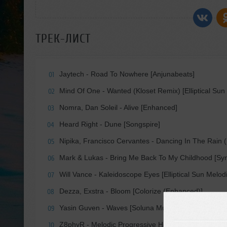
ТРЕК-ЛИСТ
Jaytech - Road To Nowhere [Anjunabeats]
01
Mind Of One - Wanted (Kloset Remix) [Elliptical Sun
02
Nomra, Dan Soleil - Alive [Enhanced]
03
Heard Right - Dune [Songspire]
04
Nipika, Francisco Cervantes - Dancing In The Rain 
05
Mark & Lukas - Bring Me Back To My Childhood [Synt
06
Will Vance - Kaleidoscope Eyes [Elliptical Sun Melod
07
Dezza, Exstra - Bloom [Colorize (Enhanced)]
08
Yasin Guven - Waves [Soluna Music]
09
Z8phyR - Melodic Progressive House (Fernando Cap
10