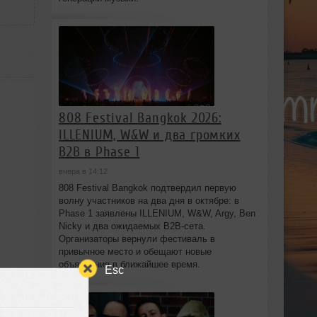
808 Festival Bangkok 2026:
ILLENIUM, W&W и два громких
B2B в Phase 1
вчера в 14:12
808 Festival Bangkok подтвердил первую
волну участников на два дня в октябре: в
Phase 1 заявлены ILLENIUM, W&W, Argy, Ben
Nicky и два ожидаемых B2B-сета.
Организаторы вернули фестиваль в
привычное место и обещают новые
объявления в ближайшее время.
Esc