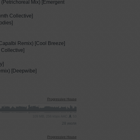
 (Petrichoreal Mix) [Emergent
nth Collective]
odies]
Capalbi Remix) [Cool Breeze]
Collective]
y]
Remix) [Deepwibe]
Progressive House
109 MB, 256 kbps AAC
53
28 июля
Progressive House