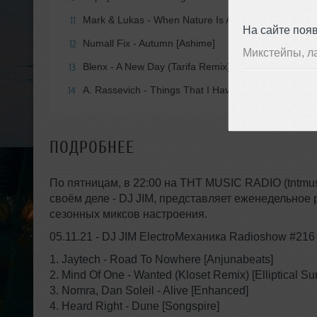
Mark & Lukas - When Nature Is Awakening [Synth Co
11
На сайте поя
Numall Fix - Autumn [Ashime]
12
Микстейпы, л
Blenx - A New Day (Tarifa Remix) [Summer Melody]
13
A. Rassevich - Things That I Havent (Spoiljack Rem
14
ПОДРОБНЕЕ
По пятницам, в 22:00 на THT MUSIC RADIO (tntmusi
своём деле - DJ JIM, представляет еженедельное 
сезонных миксов настроения.
05.11.21 - DJ JIM ElectroМеханика Radioshow #216
1. Jaytech - Road To Nowhere [Anjunabeats]
2. Mind Of One - Wanted (Kloset Remix) [Elliptical S
3. Nomra, Dan Soleil - Alive [Enhanced]
4. Heard Right - Dune [Songspire]