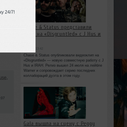
у 24/7!
Chase & Status представили
клип на «Disgruntled» с J Hus и
IRAH
вчера в 13:42
Chase & Status опубликовали видеоклип на
«Disgruntled» — новую совместную работу с J
Hus и IRAH. Релиз вышел 24 июля на лейбле
Warner и сопровождает серию последних
коллабораций дуэта в этом году.
use
,
:07
Gala вышла на сцену с Peggy