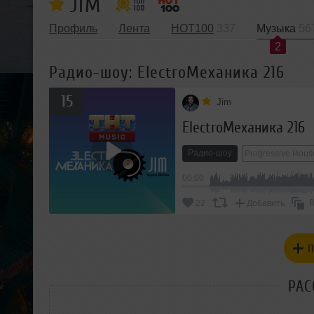
JIM
Профиль
Лента
HOT100
337
Музыка
56
2
Радио-шоу: ElectroМеханика 216
15
Jim
ElectroМеханика 216
Радио-шоу
Progressive Hous
00:00
В
22
Добавить
П
РАС