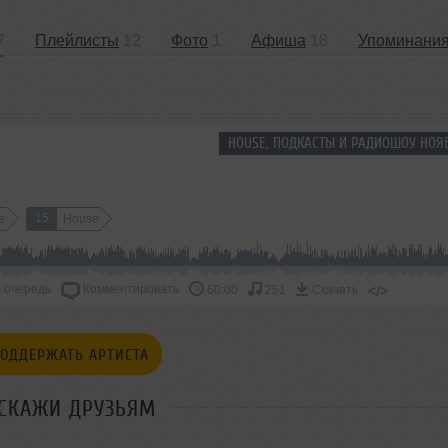
7
Плейлисты
12
Фото
1
Афиша
18
Упоминани
HOUSE, ПОДКАСТЫ И РАДИОШОУ НОЯБ
15
e
House
 очередь
Комментировать
</>
60:00
251
Скачать
ОДДЕРЖАТЬ АРТИСТА
СКАЖИ ДРУЗЬЯМ