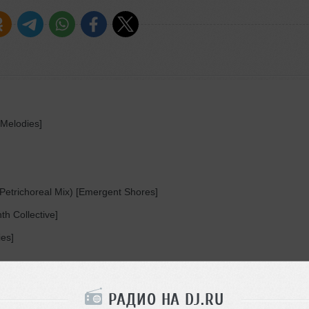
 Melodies]
(Petrichoreal Mix) [Emergent Shores]
h Collective]
ies]
РАДИО НА DJ.RU
albi Remix) [Cool Breeze]