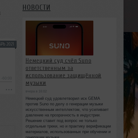
НОВОСТИ
я
РЬ 2021
Немецкий суд счёл Suno
ответственным за
использование защищённой
-60:00
музыки
вчера в 16:02
Немецкий суд удовлетворил иск GEMA
против Suno по делу о генерации музыки
искусственным интеллектом, что усиливает
давление на прозрачность в индустрии.
Решение ставит под вопрос не только
отдельные треки, но и практику верификации
материалов, использованных при обучении и
генерации музыки.