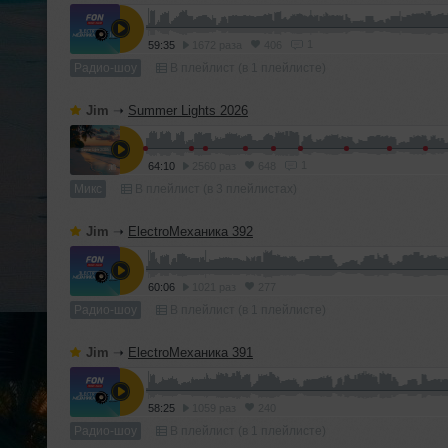
1
59:35
1672 раза
406
Радио-шоу
В плейлист (в 1 плейлисте)
Jim
➝
Summer Lights 2026
1
64:10
2560 раз
648
Микс
В плейлист (в 3 плейлистах)
Jim
➝
ElectroМеханика 392
60:06
1021 раз
277
Радио-шоу
В плейлист (в 1 плейлисте)
Jim
➝
ElectroМеханика 391
58:25
1059 раз
240
Радио-шоу
В плейлист (в 1 плейлисте)