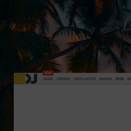
РАДИО
TOP100DJ
ЧАРТЫ HOT100
МУЗЫКА
ЛЮДИ
М