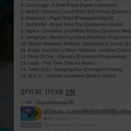
4. Cloudcage - A Safe Place [Synth Collective]
5. Melchi - Flaming Cloud (PoLYED Remix) [Sunset H
6. Skyknock - Paper Kites [Pineapple Digital]
7. Skyhunter - Brand New Day [Sunwaves Digital]
8. Nipika - Shoreline (myni8hte Remix) [Summer Mel
9. Seraphym - Beckoning Voice [Mashbuk Progressiv
10. Morgin Madison, Motives - Dominion [Colorize (E
11. Roger Sanchez x Oliver Heldens - Another Chance
12. Mind Of One - Olympia [Enhanced Progressive]
13. Lepo - This Time [Soluna Music]
14. Tarifa (DE) - Sleeping Sun [Emergent Shores]
15. M.A.T.I. - Granite Guardians [Redux Deep]
ДРУГИЕ ТРЕКИ
JIM
Jim
➝
ElectroМеханика 395
58:59
652 раза
151
Радио-шоу
В плейлист (в 2 плейлистах)