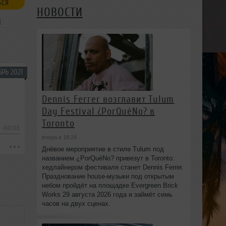
ЬСЯ
НОВОСТИ
я
РЬ 2021
Dennis Ferrer возглавит Tulum
Day Festival ¿PorQuéNo? в
Toronto
-60:03
вчера в 18:24
Днёвое мероприятие в стиле Tulum под
названием ¿PorQuéNo? привезут в Toronto:
хедлайнером фестиваля станет Dennis Ferrer.
Празднование house-музыки под открытым
небом пройдёт на площадке Evergreen Brick
Works 29 августа 2026 года и займёт семь
часов на двух сценах.