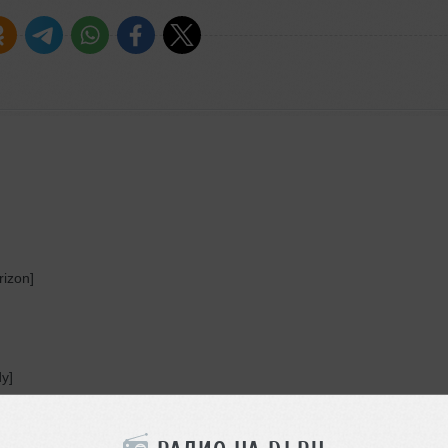
rizon]
y]
anced)]