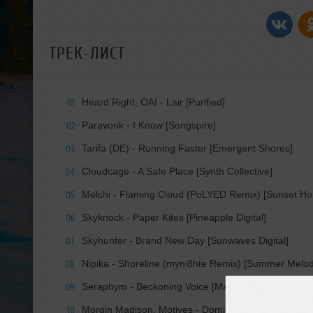
ТРЕК-ЛИСТ
Heard Right, OAI - Lair [Purified]
01
Paravorik - I Know [Songspire]
02
Tarifa (DE) - Running Faster [Emergent Shores]
03
Cloudcage - A Safe Place [Synth Collective]
04
Melchi - Flaming Cloud (PoLYED Remix) [Sunset Ho
05
Skyknock - Paper Kites [Pineapple Digital]
06
Skyhunter - Brand New Day [Sunwaves Digital]
07
Nipika - Shoreline (myni8hte Remix) [Summer Melod
08
Seraphym - Beckoning Voice [Mashbuk Progressive]
09
Morgin Madison, Motives - Dominion [Colorize (Enh
10