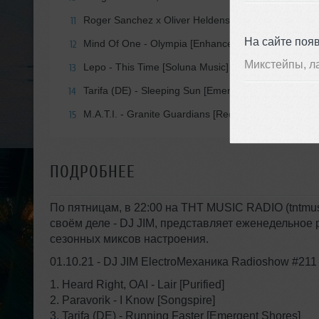
Roger Sanchez x Oliver Heldens - Another Chance [
11
На сайте поя
Mind Of One - Olympia [Enhanced Progressive]
12
Микстейпы, л
Lepo - This Time [Soluna Music]
13
Tarifa (DE) - Sleeping Sun [Emergent Shores]
14
M.A.T.I. - Granite Guardians [Redux Deep]
15
ПОДРОБНЕЕ
По пятницам, в 22:00 на THT MUSIC RADIO (tntmusi
своём деле - DJ JIM, представляет еженедельное 
сезонных миксов настроения.
01.10.21 - DJ JIM ElectroМеханика Radioshow #211
1. Heard Right, OAI - Lair [Purified]
2. Paravorik - I Know [Songspire]
3. Tarifa (DE) - Running Faster [Emergent Shores]