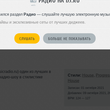
РАДИО НА DJ.RU
Ministry Of Sound]
вился раздел
Радио
— слушайте лучшую электронную музык
айвы и эксклюзивные сеты от лучших диджеев.
СЛУШАТЬ
БОЛЬШЕ НЕ ПОКАЗЫВАТЬ
cradio.ru) один из лучших в
Стили:
House
,
Progres
радио-шоу в стилистике
House
Записан: 01 октября 2021
Добавлен: 09 октября 2021, 2
BPM: 124 — 127