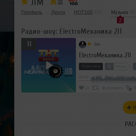
JIM
Профиль
Лента
HOT100
337
Музыка
56
2
Радио-шоу: ElectroМеханика 211
31
Jim
ElectroМеханика 211
Радио-шоу
11
House
00:00
В
29
Добавить
П
РАС