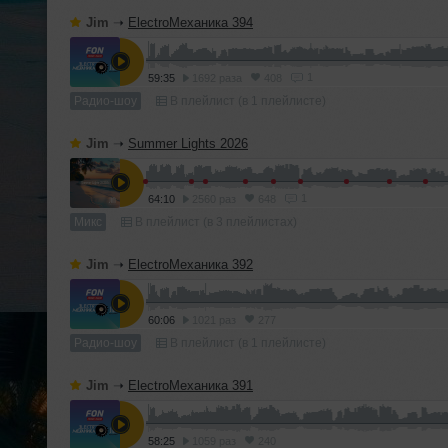
Jim
➝
ElectroМеханика 394
1
59:35
1692 раза
408
Радио-шоу
В плейлист (в 1 плейлисте)
Jim
➝
Summer Lights 2026
1
64:10
2560 раз
648
Микс
В плейлист (в 3 плейлистах)
Jim
➝
ElectroМеханика 392
60:06
1021 раз
277
Радио-шоу
В плейлист (в 1 плейлисте)
Jim
➝
ElectroМеханика 391
58:25
1059 раз
240