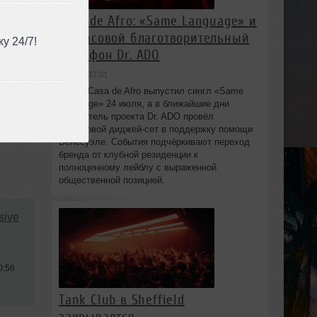
Casa de Afro: «Same Language» и
24‑часовой благотворительный
у 24/7!
марафон Dr. ADO
вчера в 17:01
Лейбл Casa de Afro выпустил сингл «Same
Language» 24 июля, а в ближайшие дни
основатель проекта Dr. ADO провёл
24‑часовой диджей‑сет в поддержку помощи
Венесуэле. События подчёркивают переход
бренда от клубной резиденции к
полноценному лейблу с выраженной
общественной позицией.
sive
0:56
Tank Club в Sheffield
закрывается