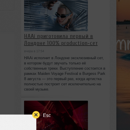
HAAi приготовила первый в
Лондоне 100% production‑сет
вчера в 17:54
HAAi исполнит в Лондоне эксклюзивный сет,
в котором будут звучать только её
собственные треки. Выступление состоится в
рамках Maiden Voyage Festival в Burgess Park
8 августа — это первый раз, когда артистка
полностью построит сет исключительно на
своей музыке.
Esc