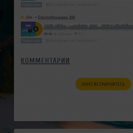
Радио-шоу
В плейлист (в 1 плейлисте)
Jim
➝
ElectroМеханика 390
58:40
1262 раза
313
Радио-шоу
В плейлист (в 1 плейлисте)
КОММЕНТАРИИ
ЗАРЕГИСТРИРУЙТЕСЬ