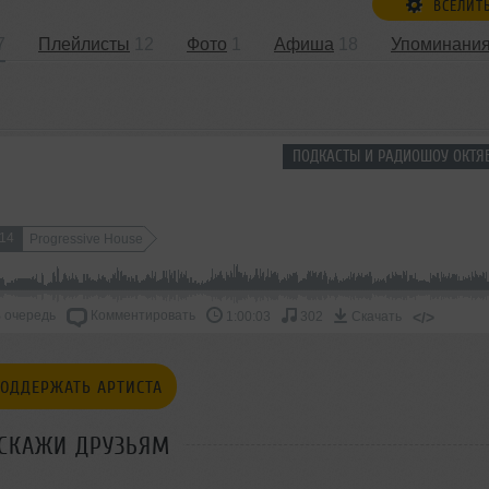
ВСЕЛИТ
7
Плейлисты
12
Фото
1
Афиша
18
Упоминани
ПОДКАСТЫ И РАДИОШОУ ОКТЯБ
14
Progressive House
 очередь
Комментировать
</>
1:00:03
302
Скачать
ОДДЕРЖАТЬ АРТИСТА
СКАЖИ ДРУЗЬЯМ