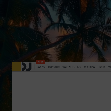
РАДИО
TOP100DJ
ЧАРТЫ HOT100
МУЗЫКА
ЛЮДИ
М