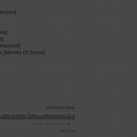
orizon]
ody]
e]
nhanced)]
 [Ministry Of Sound]
Progressive House
109 MB, 256 kbps AAC
53
28 июля