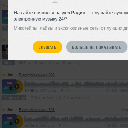
Jim
➝
ElectroМеханика 394
На сайте появился раздел
Радио
— слушайте лучшу
электронную музыку 24/7!
1
59:35
1712 раз
412
110 MB, 256 
Радио-шоу
В плейлист (в 1 плейлисте)
Микстейпы, лайвы и эксклюзивные сеты от лучших д
Jim
➝
Summer Lights 2026
СЛУШАТЬ
БОЛЬШЕ НЕ ПОКАЗЫВАТЬ
1
64:10
2561 раз
648
119 MB, 256 
Микс
В плейлист (в 3 плейлистах)
Jim
➝
ElectroМеханика 392
60:06
1022 раза
277
111 MB, 256
Радио-шоу
В плейлист (в 1 плейлисте)
Jim
➝
ElectroМеханика 391
58:25
1060 раз
240
108 MB, 256