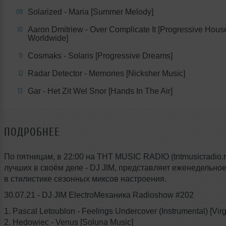
Solarized - Maria [Summer Melody]
09
Aaron Dmitriew - Over Complicate It [Progressive Hous
10
Worldwide]
Cosmaks - Solaris [Progressive Dreams]
11
Radar Detector - Memories [Nicksher Music]
12
Gar - Het Zit Wel Snor [Hands In The Air]
13
ПОДРОБНЕЕ
По пятницам, в 22:00 на THT MUSIC RADIO (tntmusicradio.r
лучших в своём деле - DJ JIM, представляет еженедельно
в стилистике сезонных миксов настроения.
30.07.21 - DJ JIM ElectroМеханика Radioshow #202
1. Pascal Letoublon - Feelings Undercover (Instrumental) [Virg
2. Hedowiec - Venus [Soluna Music]