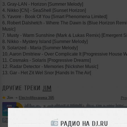
3. Gray-LAN - Horizon [Summer Melody]
4. Nikko [CN] - SeaShell [Sunset Horizon]
5. Yavore - Book Of You [Smart Phenomena Limited]
6. Robert Dalshetch - Where The Dawn Is (Blue Horizon Remi
Music]
7. Musty - Warm Sunshine (Mark & Lukas Remix) [Emergent S
8. Nikko - Mystery Island [Summer Melody]
9. Solarized - Maria [Summer Melody]
10. Aaron Dmitriew - Over Complicate It [Progressive House 
11. Cosmaks - Solaris [Progressive Dreams]
12. Radar Detector - Memories [Nicksher Music]
13. Gar - Het Zit Wel Snor [Hands In The Air]
ДРУГИЕ ТРЕКИ
JIM
Jim
➝
ElectroМеханика 395
58:59
671 раз
154
109 MB, 256
Радио-шоу
В плейлист (в 2 плейлистах)
РАДИО НА DJ.RU