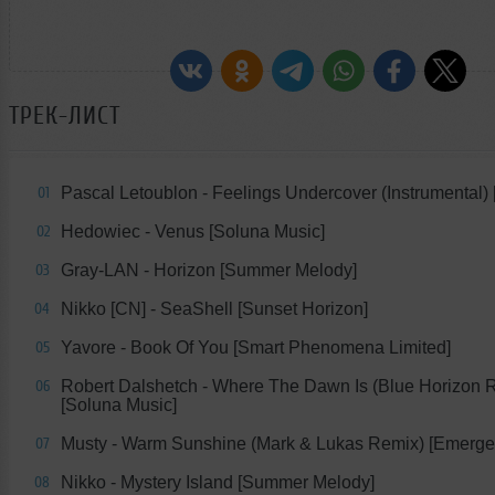
ТРЕК-ЛИСТ
Pascal Letoublon - Feelings Undercover (Instrumental) [
01
Hedowiec - Venus [Soluna Music]
02
Gray-LAN - Horizon [Summer Melody]
03
Nikko [CN] - SeaShell [Sunset Horizon]
04
Yavore - Book Of You [Smart Phenomena Limited]
05
Robert Dalshetch - Where The Dawn Is (Blue Horizon 
06
[Soluna Music]
Musty - Warm Sunshine (Mark & Lukas Remix) [Emerge
07
Nikko - Mystery Island [Summer Melody]
08