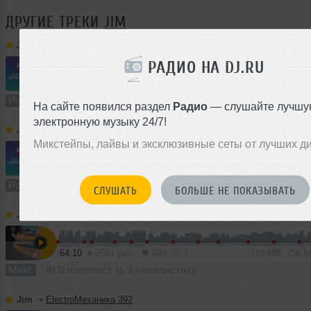
ДРУГИЕ ТРЕКИ
JIM
Jim
➝
ElectroМеханика 395
РАДИО НА DJ.RU
58:59
664 раза
152
109 MB, 256
Радио-шоу
В плейлист (в 2 плейлистах)
На сайте появился раздел
Радио
— слушайте лучшу
электронную музыку 24/7!
Jim
➝
ElectroМеханика 394
Микстейпы, лайвы и эксклюзивные сеты от лучших д
1
59:35
1704 раза
411
110 MB, 256 
Радио-шоу
В плейлист (в 1 плейлисте)
СЛУШАТЬ
БОЛЬШЕ НЕ ПОКАЗЫВАТЬ
Jim
➝
Summer Lights 2026
1
64:10
2561 раз
648
119 MB, 256 
Микс
В плейлист (в 3 плейлистах)
Jim
➝
ElectroМеханика 392