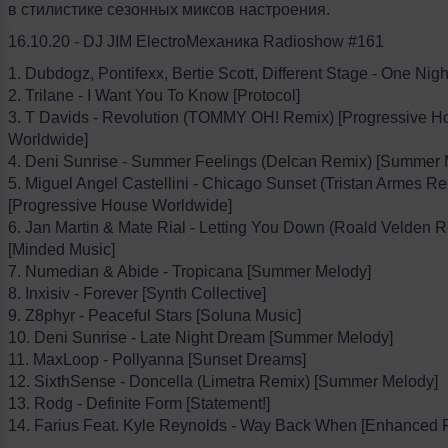
в стилистике сезонных миксов настроения.
16.10.20 - DJ JIM ElectroМеханика Radioshow #161
1. Dubdogz, Pontifexx, Bertie Scott, Different Stage - One Night
2. Trilane - I Want You To Know [Protocol]
3. T Davids - Revolution (TOMMY OH! Remix) [Progressive H
Worldwide]
4. Deni Sunrise - Summer Feelings (Delcan Remix) [Summer 
5. Miguel Angel Castellini - Chicago Sunset (Tristan Armes R
[Progressive House Worldwide]
6. Jan Martin & Mate Rial - Letting You Down (Roald Velden 
[Minded Music]
7. Numedian & Abide - Tropicana [Summer Melody]
8. Inxisiv - Forever [Synth Collective]
9. Z8phyr - Peaceful Stars [Soluna Music]
10. Deni Sunrise - Late Night Dream [Summer Melody]
11. MaxLoop - Pollyanna [Sunset Dreams]
12. SixthSense - Doncella (Limetra Remix) [Summer Melody]
13. Rodg - Definite Form [Statement!]
14. Farius Feat. Kyle Reynolds - Way Back When [Enhanced P