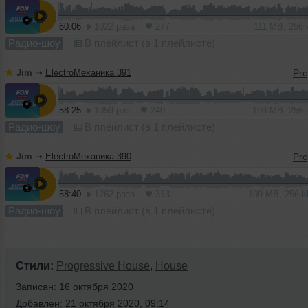
60:06
1022 раза
277
111 MB, 256
Радио-шоу
В плейлист (в 1 плейлисте)
Jim
➝
ElectroМеханика 391
58:25
1059 раз
240
108 MB, 256
Радио-шоу
В плейлист (в 1 плейлисте)
Jim
➝
ElectroМеханика 390
58:40
1262 раза
313
109 MB, 256 
Радио-шоу
В плейлист (в 1 плейлисте)
Стили:
Progressive House
,
House
Записан: 16 октября 2020
Добавлен: 21 октября 2020, 09:14