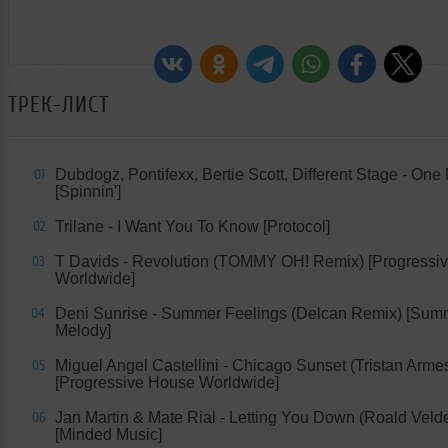
ТРЕК-ЛИСТ
Dubdogz, Pontifexx, Bertie Scott, Different Stage - One 
01
[Spinnin']
Trilane - I Want You To Know [Protocol]
02
T Davids - Revolution (TOMMY OH! Remix) [Progressi
03
Worldwide]
Deni Sunrise - Summer Feelings (Delcan Remix) [Sum
04
Melody]
Miguel Angel Castellini - Chicago Sunset (Tristan Arm
05
[Progressive House Worldwide]
Jan Martin & Mate Rial - Letting You Down (Roald Vel
06
[Minded Music]