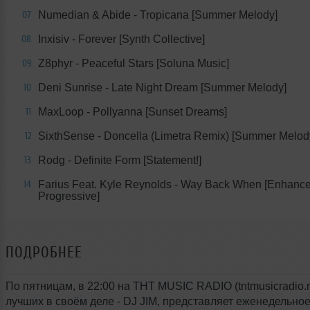
Numedian & Abide - Tropicana [Summer Melody]
07
Inxisiv - Forever [Synth Collective]
08
Z8phyr - Peaceful Stars [Soluna Music]
09
Deni Sunrise - Late Night Dream [Summer Melody]
10
MaxLoop - Pollyanna [Sunset Dreams]
11
SixthSense - Doncella (Limetra Remix) [Summer Melod
12
Rodg - Definite Form [Statement!]
13
Farius Feat. Kyle Reynolds - Way Back When [Enhanc
14
Progressive]
ПОДРОБНЕЕ
По пятницам, в 22:00 на THT MUSIC RADIO (tntmusicradio.r
лучших в своём деле - DJ JIM, представляет еженедельно