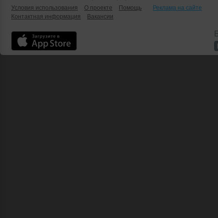
Условия использования
О проекте
Помощь
Реклама на сайте
Контактная информация
Вакансии
Б