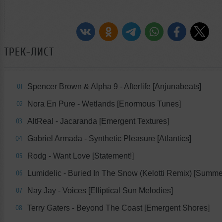
ТРЕК-ЛИСТ
Spencer Brown & Alpha 9 - Afterlife [Anjunabeats]
01
Nora En Pure - Wetlands [Enormous Tunes]
02
AltReal - Jacaranda [Emergent Textures]
03
Gabriel Armada - Synthetic Pleasure [Atlantics]
04
Rodg - Want Love [Statement!]
05
Lumidelic - Buried In The Snow (Kelotti Remix) [Summ
06
Nay Jay - Voices [Elliptical Sun Melodies]
07
Terry Gaters - Beyond The Coast [Emergent Shores]
08