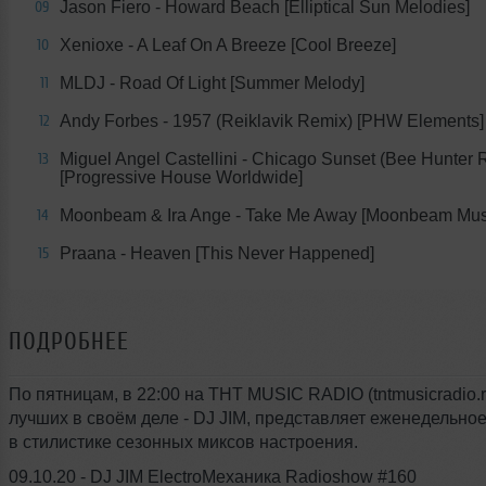
Jason Fiero - Howard Beach [Elliptical Sun Melodies]
09
Xenioxe - A Leaf On A Breeze [Cool Breeze]
10
MLDJ - Road Of Light [Summer Melody]
11
Andy Forbes - 1957 (Reiklavik Remix) [PHW Elements]
12
Miguel Angel Castellini - Chicago Sunset (Bee Hunter 
13
[Progressive House Worldwide]
Moonbeam & Ira Ange - Take Me Away [Moonbeam Mus
14
Praana - Heaven [This Never Happened]
15
ПОДРОБНЕЕ
По пятницам, в 22:00 на THT MUSIC RADIO (tntmusicradio.r
лучших в своём деле - DJ JIM, представляет еженедельно
в стилистике сезонных миксов настроения.
09.10.20 - DJ JIM ElectroМеханика Radioshow #160