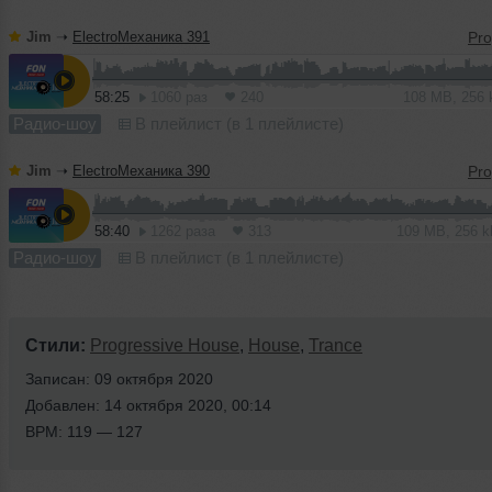
Jim
➝
ElectroМеханика 391
58:25
1060 раз
240
108 MB, 256
Радио-шоу
В плейлист (в 1 плейлисте)
Jim
➝
ElectroМеханика 390
58:40
1262 раза
313
109 MB, 256 
Радио-шоу
В плейлист (в 1 плейлисте)
Стили:
Progressive House
,
House
,
Trance
Записан: 09 октября 2020
Добавлен: 14 октября 2020, 00:14
BPM: 119 — 127