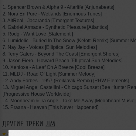
1. Spencer Brown & Alpha 9 - Afterlife [Anjunabeats]
2. Nora En Pure - Wetlands [Enormous Tunes]
3. AltReal - Jacaranda [Emergent Textures]
4. Gabriel Armada - Synthetic Pleasure [Atlantics]
5. Rodg - Want Love [Statement!]
6. Lumidelic - Buried In The Snow (Kelotti Remix) [Summer M
7. Nay Jay - Voices [Elliptical Sun Melodies]
8. Terry Gaters - Beyond The Coast [Emergent Shores]
9. Jason Fiero - Howard Beach [Elliptical Sun Melodies]
10. Xenioxe - A Leaf On A Breeze [Cool Breeze]
11. MLDJ - Road Of Light [Summer Melody]
12. Andy Forbes - 1957 (Reiklavik Remix) [PHW Elements]
13. Miguel Angel Castellini - Chicago Sunset (Bee Hunter Rem
[Progressive House Worldwide]
14. Moonbeam & Ira Ange - Take Me Away [Moonbeam Music]
15. Praana - Heaven [This Never Happened]
ДРУГИЕ ТРЕКИ
JIM
Jim
➝
ElectroМеханика 395