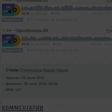
58:25
1059 раз
240
108 MB, 256
Радио-шоу
В плейлист (в 1 плейлисте)
Jim
➝
ElectroМеханика 390
58:40
1262 раза
313
109 MB, 256 
Радио-шоу
В плейлист (в 1 плейлисте)
Стили:
Progressive House
,
House
Записан: 03 июля 2020
Добавлен: 08 июля 2020, 00:28
BPM: 127
КОММЕНТАРИИ