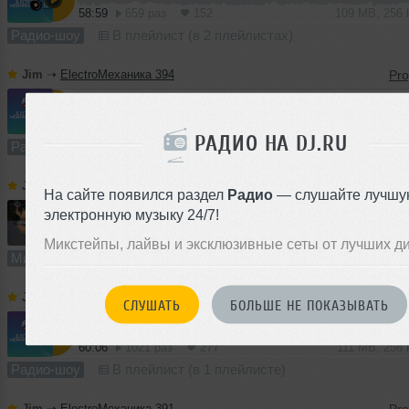
58:59
659 раз
152
109 MB, 256
Радио-шоу
В плейлист (в 2 плейлистах)
Jim
➝
ElectroМеханика 394
1
59:35
1701 раз
410
110 MB, 256 
РАДИО НА DJ.RU
Радио-шоу
В плейлист (в 1 плейлисте)
Jim
➝
Summer Lights 2026
На сайте появился раздел
Радио
— слушайте лучшу
электронную музыку 24/7!
1
64:10
2561 раз
648
119 MB, 256 
Микстейпы, лайвы и эксклюзивные сеты от лучших д
Микс
В плейлист (в 3 плейлистах)
Jim
➝
ElectroМеханика 392
СЛУШАТЬ
БОЛЬШЕ НЕ ПОКАЗЫВАТЬ
60:06
1021 раз
277
111 MB, 256
Радио-шоу
В плейлист (в 1 плейлисте)
Jim
➝
ElectroМеханика 391