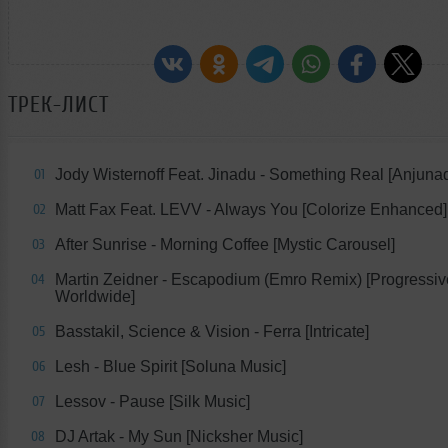
ТРЕК-ЛИСТ
Jody Wisternoff Feat. Jinadu - Something Real [Anjuna
01
Matt Fax Feat. LEVV - Always You [Colorize Enhanced]
02
After Sunrise - Morning Coffee [Mystic Carousel]
03
Martin Zeidner - Escapodium (Emro Remix) [Progressi
04
Worldwide]
Basstakil, Science & Vision - Ferra [Intricate]
05
Lesh - Blue Spirit [Soluna Music]
06
Lessov - Pause [Silk Music]
07
DJ Artak - My Sun [Nicksher Music]
08