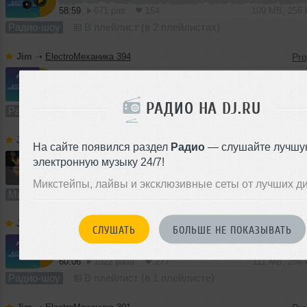
58:59
671 раз
154
109 MB, 256
Радио-шоу
В плейлист (в 2 плейлистах)
Jim
➝
ElectroМеханика 394
1
59:35
1716 раз
413
110 MB, 256 
РАДИО НА DJ.RU
Радио-шоу
В плейлист (в 1 плейлисте)
Jim
➝
Summer Lights 2026
На сайте появился раздел
Радио
— слушайте лучшу
электронную музыку 24/7!
1
64:10
2563 раза
649
119 MB, 256 
Микстейпы, лайвы и эксклюзивные сеты от лучших д
Микс
В плейлист (в 3 плейлистах)
Jim
➝
ElectroМеханика 392
СЛУШАТЬ
БОЛЬШЕ НЕ ПОКАЗЫВАТЬ
60:06
1022 раза
277
111 MB, 256
Радио-шоу
В плейлист (в 1 плейлисте)