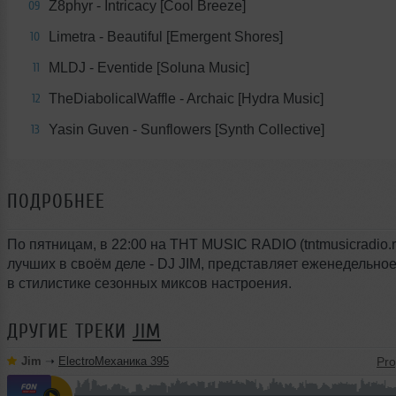
Z8phyr - Intricacy [Cool Breeze]
09
Limetra - Beautiful [Emergent Shores]
10
MLDJ - Eventide [Soluna Music]
11
TheDiabolicalWaffle - Archaic [Hydra Music]
12
Yasin Guven - Sunflowers [Synth Collective]
13
ПОДРОБНЕЕ
По пятницам, в 22:00 на THT MUSIC RADIO (tntmusicradio.r
лучших в своём деле - DJ JIM, представляет еженедельно
в стилистике сезонных миксов настроения.
ДРУГИЕ ТРЕКИ
JIM
Jim
➝
ElectroМеханика 395