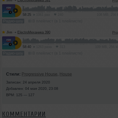
Jim
➝
ElectroМеханика 391
58:25
1061 раз
240
108 MB, 256
Радио-шоу
В плейлист (в 1 плейлисте)
Jim
➝
ElectroМеханика 390
58:40
1263 раза
313
109 MB, 256 
Радио-шоу
В плейлист (в 1 плейлисте)
Стили:
Progressive House
,
House
Записан: 24 апреля 2020
Добавлен: 04 мая 2020, 23:08
BPM: 125 — 127
КОММЕНТАРИИ