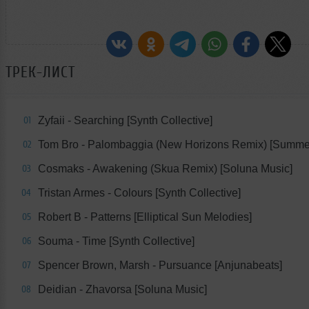
ТРЕК-ЛИСТ
Zyfaii - Searching [Synth Collective]
01
Tom Bro - Palombaggia (New Horizons Remix) [Summe
02
Cosmaks - Awakening (Skua Remix) [Soluna Music]
03
Tristan Armes - Colours [Synth Collective]
04
Robert B - Patterns [Elliptical Sun Melodies]
05
Souma - Time [Synth Collective]
06
Spencer Brown, Marsh - Pursuance [Anjunabeats]
07
Deidian - Zhavorsa [Soluna Music]
08