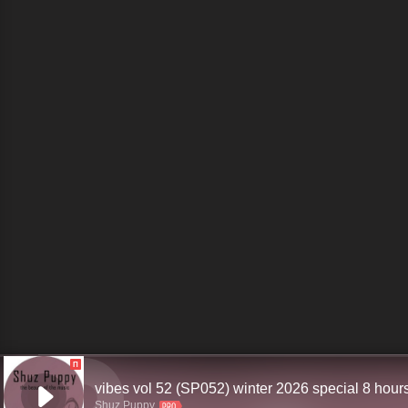
П
Shuz Puppy