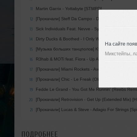
Martin Garrix - Yottabyte [STMPD]
11
[Прокачали] Steff Da Campo - Deeper Love [HEX
12
Sick Individuals Feat. Nevve - Symphony [Revealed]
13
Dirty Ducks & Boothed - I Only Wanna [Fonk]
14
На сайте поя
[Музыка больших танцполов] KSHMR- Magic [Dha
15
Микстейпы, л
R3hab & MOTi feat. Fiora - Up All Night [CYB3RPVN
16
[Прокачали] Miami Rockets - Axel F [discowax (Sony
17
[Прокачали] Chic - Le Freak (Oliver Heldens Extende
18
Fedde Le Grand - You Got Me Runnin' (Reebs Remix)
19
[Прокачали] Retrovision - Get Up (Extended Mix) 
20
[Прокачали] Lucas & Steve - Adagio For Strings [Spi
21
ПОДРОБНЕЕ