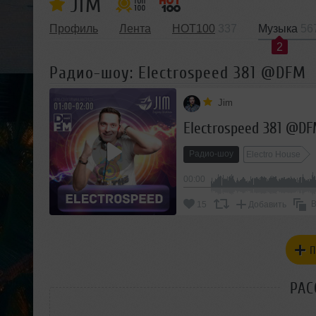
JIM
Профиль
Лента
HOT100
337
Музыка
56
2
Радио-шоу: Electrospeed 381 @DFM
Jim
Electrospeed 381 @D
Радио-шоу
Electro House
00:00
В
15
Добавить
П
РАС