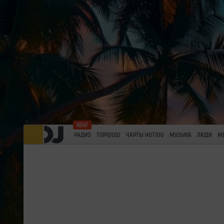
РАДИО
TOP100DJ
ЧАРТЫ HOT100
МУЗЫКА
ЛЮДИ
М