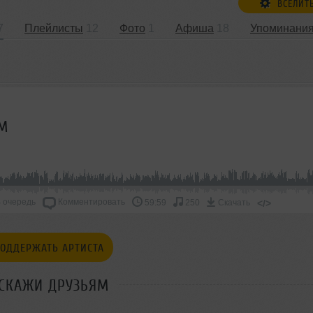
ВСЕЛИТ
7
Плейлисты
12
Фото
1
Афиша
18
Упоминани
FM
 очередь
Комментировать
</>
59:59
250
Скачать
ОДДЕРЖАТЬ АРТИСТА
СКАЖИ ДРУЗЬЯМ