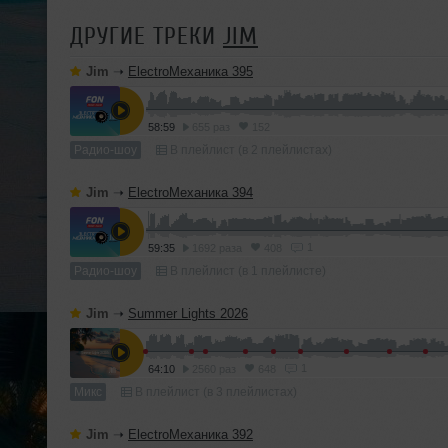
ДРУГИЕ ТРЕКИ
JIM
Jim
➝
ElectroМеханика 395
58:59
655 раз
152
Радио-шоу
В плейлист (в 2 плейлистах)
Jim
➝
ElectroМеханика 394
1
59:35
1692 раза
408
Радио-шоу
В плейлист (в 1 плейлисте)
Jim
➝
Summer Lights 2026
1
64:10
2560 раз
648
Микс
В плейлист (в 3 плейлистах)
Jim
➝
ElectroМеханика 392