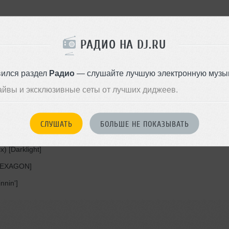
AGON]
РАДИО НА DJ.RU
вился раздел
Радио
— слушайте лучшую электронную музык
rma]
айвы и эксклюзивные сеты от лучших диджеев.
K]
)]
СЛУШАТЬ
БОЛЬШЕ НЕ ПОКАЗЫВАТЬ
d Mix) [Spinnin']
 [Darklight]
[HEXAGON]
nnin']