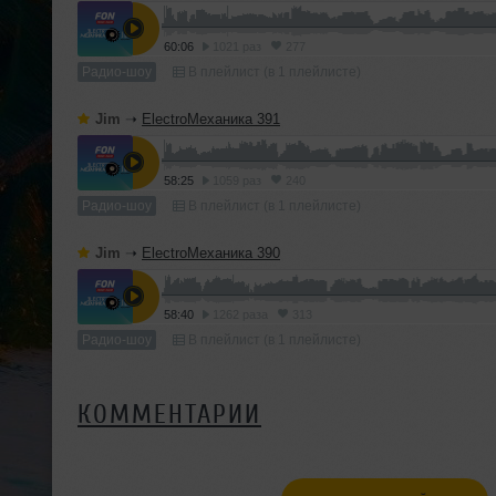
60:06
1021 раз
277
Радио-шоу
В плейлист (в 1 плейлисте)
Jim
➝
ElectroМеханика 391
58:25
1059 раз
240
Радио-шоу
В плейлист (в 1 плейлисте)
Jim
➝
ElectroМеханика 390
58:40
1262 раза
313
Радио-шоу
В плейлист (в 1 плейлисте)
КОММЕНТАРИИ