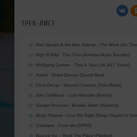
ТРЕК-ЛИСТ
Red Square & Jim feat. Kayrae - The Word (Go Ther
01
High N Wild - This Time [Armada Music Bundles]
02
Wolfgang Gartner - This Is Your Life [ALT Vision]
03
Awedi - Street Dancer [Sound Best]
04
Chris Decay - Second Chances [Toka Beatz]
05
John Dahlback - Lost Melodies [Kontor]
06
Giorgio Prezioso - Breakin Down [Hysteria]
07
Bingo Players - Love Me Right (Bingo Players X Oom
08
Zookeper - From Me [SPRS]
09
Bounce Inc. - Rock The Place [Playbox]
10