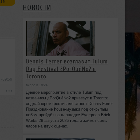
ЬСЯ
НОВОСТИ
я
Dennis Ferrer возглавит Tulum
Day Festival ¿PorQuéNo? в
Toronto
-59:59
вчера в 18:24
Днёвое мероприятие в стиле Tulum под
названием ¿PorQuéNo? привезут в Toronto:
хедлайнером фестиваля станет Dennis Ferrer.
Празднование house-музыки под открытым
небом пройдёт на площадке Evergreen Brick
Works 29 августа 2026 года и займёт семь
часов на двух сценах.