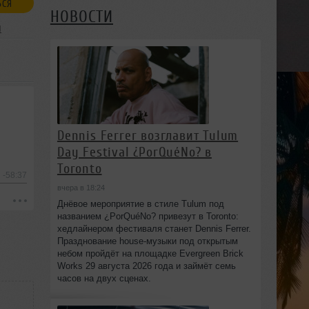
ЬСЯ
НОВОСТИ
я
Dennis Ferrer возглавит Tulum
Day Festival ¿PorQuéNo? в
Toronto
-58:37
вчера в 18:24
Днёвое мероприятие в стиле Tulum под
названием ¿PorQuéNo? привезут в Toronto:
хедлайнером фестиваля станет Dennis Ferrer.
Празднование house-музыки под открытым
небом пройдёт на площадке Evergreen Brick
Works 29 августа 2026 года и займёт семь
часов на двух сценах.