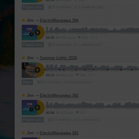
58:59
655 раз
152
Радио-шоу
В плейлист (в 2 плейлистах)
Jim
➝
ElectroМеханика 394
1
59:35
1692 раза
408
Радио-шоу
В плейлист (в 1 плейлисте)
Jim
➝
Summer Lights 2026
1
64:10
2560 раз
648
Микс
В плейлист (в 3 плейлистах)
Jim
➝
ElectroМеханика 392
60:06
1021 раз
277
Радио-шоу
В плейлист (в 1 плейлисте)
Jim
➝
ElectroМеханика 391