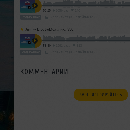
58:25
1059 раз
240
Радио-шоу
В плейлист (в 1 плейлисте)
Jim
➝
ElectroМеханика 390
58:40
1262 раза
313
Радио-шоу
В плейлист (в 1 плейлисте)
КОММЕНТАРИИ
ЗАРЕГИСТРИРУЙТЕСЬ