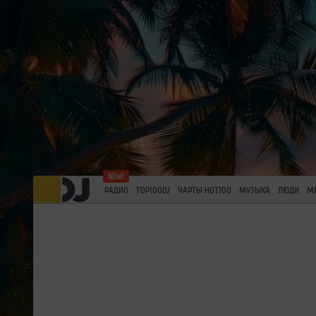
РАДИО
TOP100DJ
ЧАРТЫ HOT100
МУЗЫКА
ЛЮДИ
М