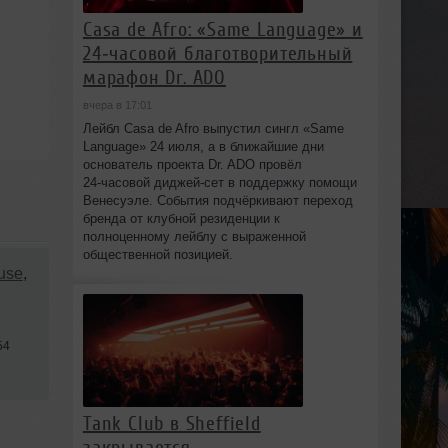
Casa de Afro: «Same Language» и
24‑часовой благотворительный
марафон Dr. ADO
вчера в 17:01
Лейбл Casa de Afro выпустил сингл «Same
Language» 24 июля, а в ближайшие дни
основатель проекта Dr. ADO провёл
24‑часовой диджей‑сет в поддержку помощи
Венесуэле. События подчёркивают переход
бренда от клубной резиденции к
полноценному лейблу с выраженной
общественной позицией.
use
,
54
Tank Club в Sheffield
закрывается