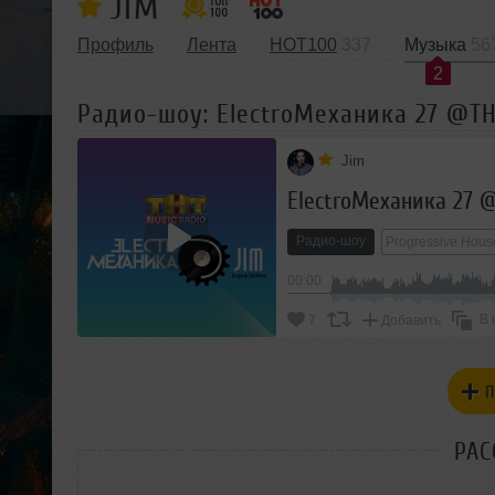
JIM
Профиль
Лента
HOT100
337
Музыка
56
2
Радио-шоу: ElectroМеханика 27 @T
Jim
ElectroМеханика 27 
Радио-шоу
Progressive Hous
00:00
В 
7
Добавить
П
РАС