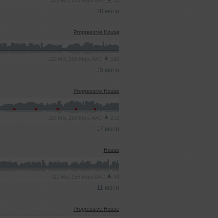
109 MB, 256 kbps AAC
53
28 июля
Progressive House
110 MB, 256 kbps AAC
142
15 июля
Progressive House
119 MB, 256 kbps AAC
218
17 июня
House
111 MB, 256 kbps AAC
94
11 июня
Progressive House