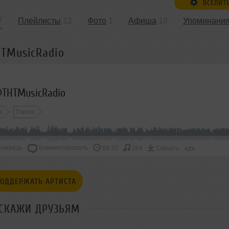
ВСЕЛИТ
7
Плейлисты
12
Фото
1
Афиша
18
Упоминани
HTMusicRadio
@THTMusicRadio
e
Trance
очередь
Комментировать
</>
58:37
264
Скачать
ОДДЕРЖАТЬ АРТИСТА
СКАЖИ ДРУЗЬЯМ