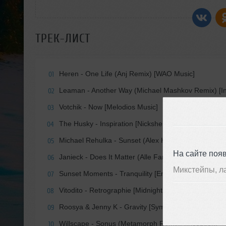
ТРЕК-ЛИСТ
Heren - One Life (Anj Remix) [WAO Music]
01
Leaman - Another Way (Michael Mashkov Remix) [Int
02
Votchik - Now [Melodios Music]
03
The Husky - Inspiration [Nicksher Music]
04
Michael Rehulka - Sunset (Alex H Remix) [Midnight 
05
На сайте поя
Janieck - Does It Matter (Alle Farben Mix) [Spinnin'
06
Микстейпы, л
Sunset Moments - Tranquility [Emergent Shores]
07
Vitodito - Retrographie [Midnight Aurora]
08
Roosya & Jenny K - Gravity [Symphonic Distribution]
09
Willscape - Sonus (Metamorph Remix) [Inception]
10