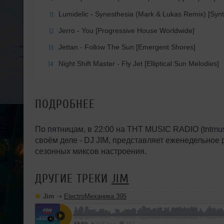
Lumidelic - Synesthesia (Mark & Lukas Remix) [Synth
11
Jerro - You [Progressive House Worldwide]
12
Jettan - Follow The Sun [Emergent Shores]
13
Night Shift Master - Fly Jet [Elliptical Sun Melodies]
14
ПОДРОБНЕЕ
По пятницам, в 22:00 на THT MUSIC RADIO (tntmusi
своём деле - DJ JIM, представляет еженедельное 
сезонных миксов настроения.
ДРУГИЕ ТРЕКИ
JIM
Jim
➝
ElectroМеханика 395