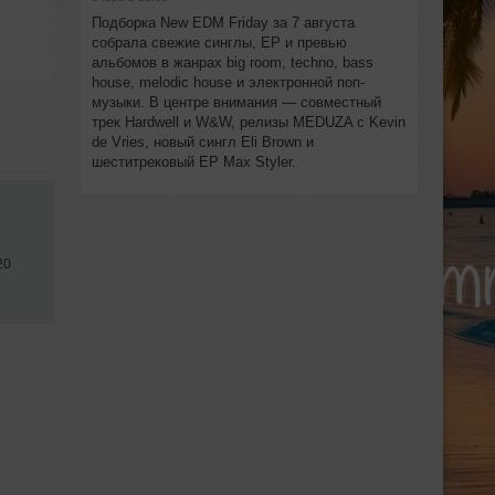
Подборка New EDM Friday за 7 августа
собрала свежие синглы, EP и превью
альбомов в жанрах big room, techno, bass
house, melodic house и электронной поп-
музыки. В центре внимания — совместный
трек Hardwell и W&W, релизы MEDUZA с Kevin
de Vries, новый сингл Eli Brown и
шеститрековый EP Max Styler.
20