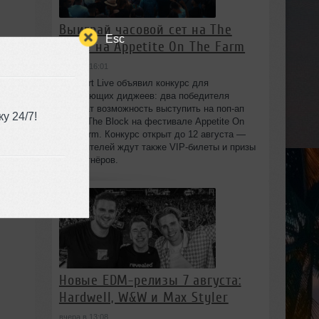
Выиграй часовой сет на The
Esc
Block на Appetite On The Farm
вчера в 16:01
Beatport Live объявил конкурс для
начинающих диджеев: два победителя
получат возможность выступить на поп‑ап
у 24/7!
сцене The Block на фестивале Appetite On
The Farm. Конкурс открыт до 12 августа —
победителей ждут также VIP‑билеты и призы
от партнёров.
Новые EDM-релизы 7 августа:
Hardwell, W&W и Max Styler
вчера в 13:08