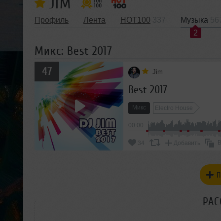
JIM
Профиль
Лента
HOT100
337
Музыка
56
2
Микс: Best 2017
47
Jim
Best 2017
Микс
Electro House
00:00
В
34
Добавить
П
РАС