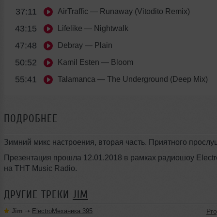
37:11
AirTraffic
— Runaway (Vitodito Remix)
43:15
Lifelike
— Nightwalk
47:48
Debray
— Plain
50:52
Kamil Esten
— Bloom
55:41
Talamanca
— The Underground (Deep Mix)
ПОДРОБНЕЕ
Зимний микс настроения, вторая часть. Приятного прослу
Презентация прошла 12.01.2018 в рамках радиошоу Elect
на ТНТ Music Radio.
ДРУГИЕ ТРЕКИ
JIM
Jim
➝
ElectroМеханика 395