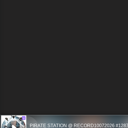
Ш
PIRATE STATION @ RECORD10072026 #128