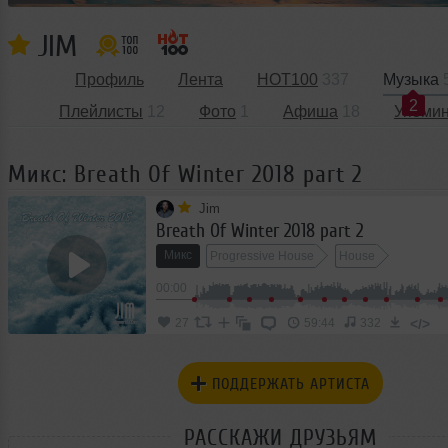
JIM
Профиль
Лента
HOT100
337
Музыка
2
Плейлисты
12
Фото
1
Афиша
18
Упоми
Микс: Breath Of Winter 2018 part 2
Jim
Breath Of Winter 2018 part 2
Микс
Progressive House
House
00:00
</>
27
59:44
332
ПОДДЕРЖАТЬ АРТИСТА
РАССКАЖИ ДРУЗЬЯМ