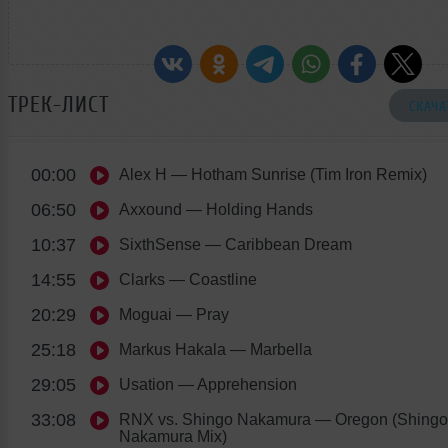
ТРЕК-ЛИСТ
СКАЧА
00:00
Alex H
— Hotham Sunrise (Tim Iron Remix)
06:50
Axxound
— Holding Hands
10:37
SixthSense
— Caribbean Dream
14:55
Clarks
— Coastline
20:29
Moguai
— Pray
25:18
Markus Hakala
— Marbella
29:05
Usation
— Apprehension
33:08
RNX vs. Shingo Nakamura
— Oregon (Shingo
Nakamura Mix)