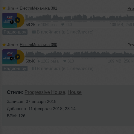
Jim
➝
ElectroМеханика 391
58:25
1059 раз
240
108 MB, 256
Радио-шоу
В плейлист (в 1 плейлисте)
Jim
➝
ElectroМеханика 390
58:40
1262 раза
313
109 MB, 256 
Радио-шоу
В плейлист (в 1 плейлисте)
Стили:
Progressive House
,
House
Записан: 07 января 2018
Добавлен: 11 февраля 2018, 23:14
BPM: 126