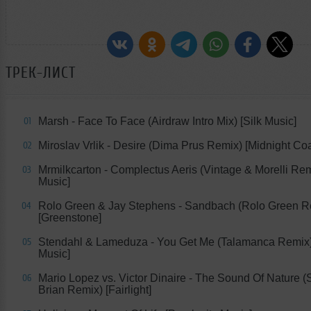
ТРЕК-ЛИСТ
Marsh - Face To Face (Airdraw Intro Mix) [Silk Music]
01
Miroslav Vrlik - Desire (Dima Prus Remix) [Midnight Coa
02
Mrmilkcarton - Complectus Aeris (Vintage & Morelli Remi
03
Music]
Rolo Green & Jay Stephens - Sandbach (Rolo Green R
04
[Greenstone]
Stendahl & Lameduza - You Get Me (Talamanca Remix) 
05
Music]
Mario Lopez vs. Victor Dinaire - The Sound Of Nature (
06
Brian Remix) [Fairlight]