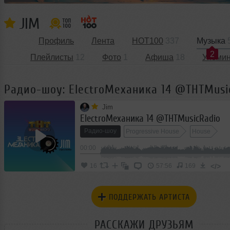
JIM
Профиль
Лента
HOT100
337
Музыка
2
Плейлисты
12
Фото
1
Афиша
18
Упоми
Радио-шоу: ElectroМеханика 14 @THTMusi
Jim
ElectroМеханика 14 @THTMusicRadio
Радио-шоу
Progressive House
House
00:00
</>
16
57:56
169
ПОДДЕРЖАТЬ АРТИСТА
РАССКАЖИ ДРУЗЬЯМ