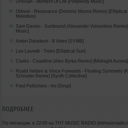
Unlivian - Moment Of Life [Perplexity Music]
07
Odison - Resonance (Dominic Manns Remix) [Elliptical
08
Melodies]
Sam Davies - Sunbound (Alexander Volosnikov Remix) 
09
Music]
Anton Delaitech - 8 Votes [SYMB]
10
Leo Lauretti - Troen [Elliptical Sun]
11
Clarks - Coastline (Alex Byrka Remix) [Midnight Aurora]
12
Roald Velden & Vince Forwards - Floating Symmetry (
13
Schrader Remix) [Synth Collective]
Fred Pellichero - Iris [Sirup]
14
ПОДРОБНЕЕ
По пятницам, в 22:00 на THT MUSIC RADIO (tntmusicradio.r