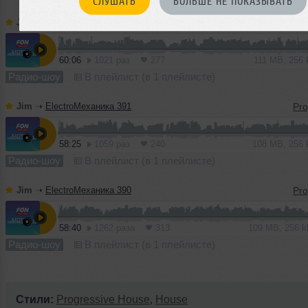
СЛУШАТЬ
БОЛЬШЕ НЕ ПОКАЗЫВАТЬ
Jim
➝
ElectroМеханика 392
60:06
1021 раз
277
111 MB, 256
Радио-шоу
В плейлист (в 1 плейлисте)
Jim
➝
ElectroМеханика 391
58:25
1059 раз
240
108 MB, 256
Радио-шоу
В плейлист (в 1 плейлисте)
Jim
➝
ElectroМеханика 390
58:40
1262 раза
313
109 MB, 256 
Радио-шоу
В плейлист (в 1 плейлисте)
Стили:
Progressive House
,
House