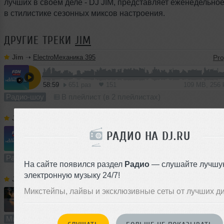
лучших в своём деле - DJ JIM, представляет еженедельно
в стилистике сезонных миксов настроения.
ДРУГИЕ ТРЕКИ
JIM
Jim
➝
ElectroМеханика 395
58:59
651 раз
151
109 MB, 256
Радио-шоу
В плейлист (в 2 плейлистах)
Jim
➝
ElectroМеханика 394
РАДИО НА DJ.RU
1
59:35
1689 раз
408
110 MB, 256 
Радио-шоу
В плейлист (в 1 плейлисте)
На сайте появился раздел
Радио
— слушайте лучшу
электронную музыку 24/7!
Jim
➝
Summer Lights 2026
Микстейпы, лайвы и эксклюзивные сеты от лучших д
1
64:10
2560 раз
648
119 MB, 256 
Микс
В плейлист (в 3 плейлистах)