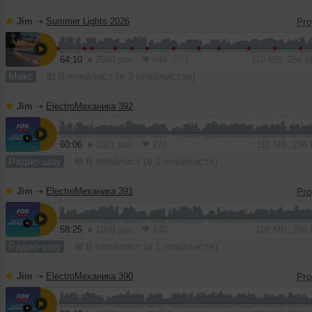
Jim
➝
Summer Lights 2026
1
64:10
2560 раз
648
119 MB, 256 
Микс
В плейлист (в 3 плейлистах)
Jim
➝
ElectroМеханика 392
60:06
1021 раз
277
111 MB, 256
Радио-шоу
В плейлист (в 1 плейлисте)
Jim
➝
ElectroМеханика 391
58:25
1059 раз
240
108 MB, 256
Радио-шоу
В плейлист (в 1 плейлисте)
Jim
➝
ElectroМеханика 390