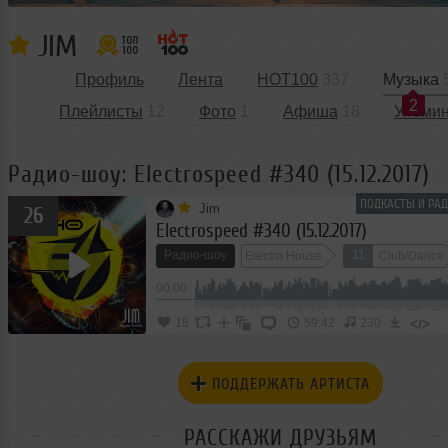
JIM
Профиль
Лента
HOT100
337
Музыка
2
Плейлисты
12
Фото
1
Афиша
18
Упоми
Радио-шоу: Electrospeed #340 (15.12.2017)
ПОДКАСТЫ И РАД
Jim
26
Electrospeed #340 (15.12.2017)
Радио-шоу
11
Electro House
Club/Dance
00:00
</>
18
59:42
230
ПОДДЕРЖАТЬ АРТИСТА
РАССКАЖИ ДРУЗЬЯМ