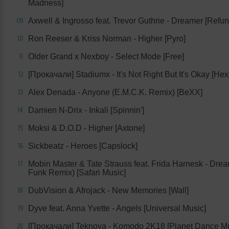
Madness]
Axwell & Ingrosso feat. Trevor Guthrie - Dreamer [Refu
09
Ron Reeser & Kriss Norman - Higher [Pyro]
10
Older Grand x Nexboy - Select Mode [Free]
11
[Прокачали] Stadiumx - It's Not Right But It's Okay [He
12
Alex Denada - Anyone (E.M.C.K. Remix) [BeXX]
13
Damien N-Drix - Inkali [Spinnin']
14
Moksi & D.O.D - Higher [Axtone]
15
Sickbeatz - Heroes [Capslock]
16
Mobin Master & Tate Strauss feat. Frida Harnesk - Drea
17
Funk Remix) [Safari Music]
DubVision & Afrojack - New Memories [Wall]
18
Dyve feat. Anna Yvette - Angels [Universal Music]
19
[Прокачали] Teknova - Komodo 2K18 [Planet Dance Mu
20