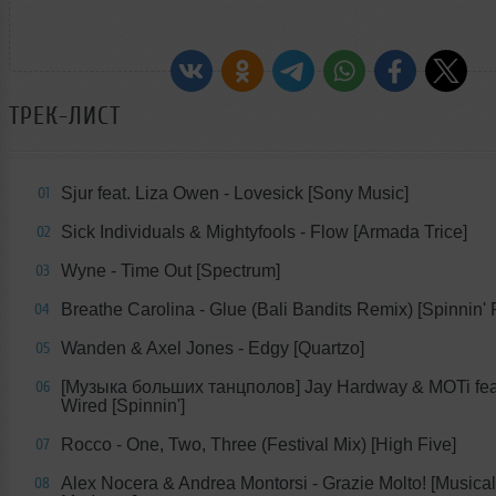
ТРЕК-ЛИСТ
Sjur feat. Liza Owen - Lovesick [Sony Music]
01
Sick Individuals & Mightyfools - Flow [Armada Trice]
02
Wyne - Time Out [Spectrum]
03
Breathe Carolina - Glue (Bali Bandits Remix) [Spinnin'
04
Wanden & Axel Jones - Edgy [Quartzo]
05
[Музыка больших танцполов] Jay Hardway & MOTi feat
06
Wired [Spinnin']
Rocco - One, Two, Three (Festival Mix) [High Five]
07
Alex Nocera & Andrea Montorsi - Grazie Molto! [Musical
08