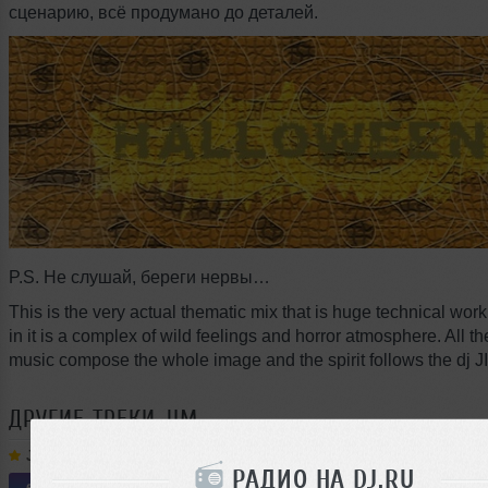
сценарию, всё продумано до деталей.
P.S. Не слушай, береги нервы…
This is the very actual thematic mix that is huge technical work
in it is a complex of wild feelings and horror atmosphere. All th
music compose the whole image and the spirit follows the dj JI
ДРУГИЕ ТРЕКИ
JIM
Jim
➝
ElectroМеханика 395
РАДИО НА DJ.RU