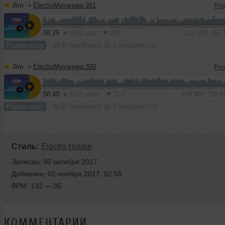
Jim
➝
ElectroМеханика 391
58:25
1061 раз
240
108 MB, 256
Радио-шоу
В плейлист (в 1 плейлисте)
Jim
➝
ElectroМеханика 390
58:40
1263 раза
313
109 MB, 256 
Радио-шоу
В плейлист (в 1 плейлисте)
Стиль:
Electro House
Записан: 30 октября 2017
Добавлен: 02 ноября 2017, 02:58
BPM: 132 — 95
КОММЕНТАРИИ