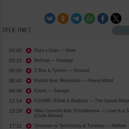
ТРЕК-ЛИСТ
СКАЧА
00:00
Dyro x Goja
— Alive
03:21
Brohug
— Hostage
05:05
Z Box & Tyranix
— Revival
06:40
Kedzie feat. Messinian
— Heavy Metal
09:49
Kuuro
— Savage
12:14
KSHMR, B3nte & Badjack
— The Spook Retu
15:29
Mike Cervello feat. Schradinova
— Love Is a 
(Curbi Remix)
17:11
Showtek vs Technoboy & Tuneboy
— Mellow