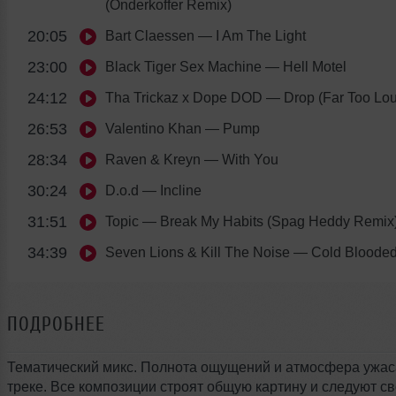
(Onderkoffer Remix)
20:05
Bart Claessen
— I Am The Light
23:00
Black Tiger Sex Machine
— Hell Motel
24:12
Tha Trickaz x Dope DOD
— Drop (Far Too Lo
26:53
Valentino Khan
— Pump
28:34
Raven & Kreyn
— With You
30:24
D.o.d
— Incline
31:51
Topic
— Break My Habits (Spag Heddy Remix
34:39
Seven Lions & Kill The Noise
— Cold Bloode
ПОДРОБНЕЕ
Тематический микс. Полнота ощущений и атмосфера ужас
треке. Все композиции строят общую картину и следуют с