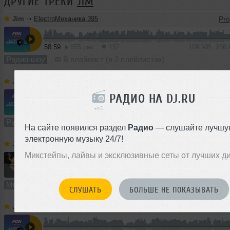
ДРУГИЕ ТРЕКИ
JIM
Jim
➝
ElectroМеханика 395
58:59
655 раз
152
109 MB, 256
Радио-шоу
В плейлист (в 2 плейлистах)
Jim
➝
ElectroМеханика 394
РАДИО НА DJ.RU
1
59:35
1692 раза
408
110 MB, 256 
Радио-шоу
В плейлист (в 1 плейлисте)
На сайте появился раздел
Радио
— слушайте лучшу
электронную музыку 24/7!
Jim
➝
Summer Lights 2026
Микстейпы, лайвы и эксклюзивные сеты от лучших д
1
64:10
2560 раз
648
119 MB, 256 
Микс
В плейлист (в 3 плейлистах)
СЛУШАТЬ
БОЛЬШЕ НЕ ПОКАЗЫВАТЬ
Jim
➝
ElectroМеханика 392