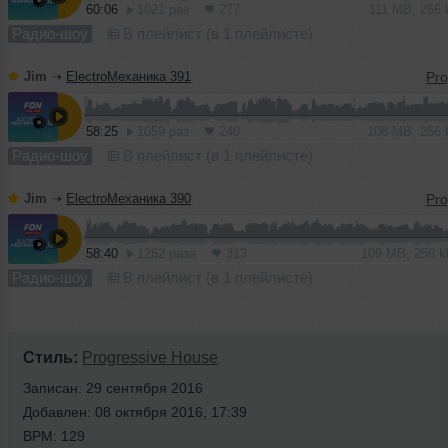
60:06
1021 раз
277
111 MB, 256
Радио-шоу
В плейлист (в 1 плейлисте)
Jim
➝
ElectroМеханика 391
58:25
1059 раз
240
108 MB, 256
Радио-шоу
В плейлист (в 1 плейлисте)
Jim
➝
ElectroМеханика 390
58:40
1262 раза
313
109 MB, 256 
Радио-шоу
В плейлист (в 1 плейлисте)
Стиль:
Progressive House
Записан: 29 сентября 2016
Добавлен: 08 октября 2016, 17:39
BPM: 129