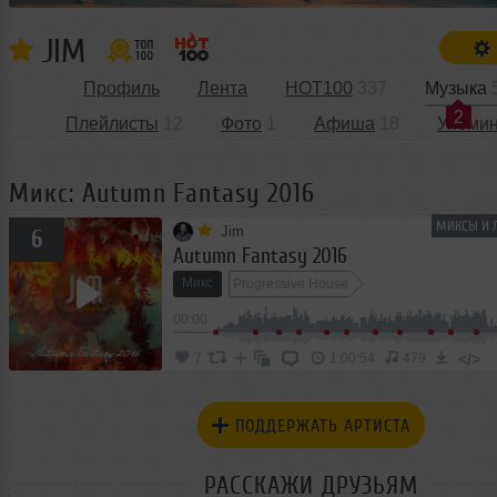
JIM
Профиль
Лента
HOT100
337
Музыка
2
Плейлисты
12
Фото
1
Афиша
18
Упоми
Микс: Autumn Fantasy 2016
МИКСЫ И 
Jim
6
Autumn Fantasy 2016
Микс
Progressive House
00:00
</>
7
1:00:54
479
ПОДДЕРЖАТЬ АРТИСТА
РАССКАЖИ ДРУЗЬЯМ