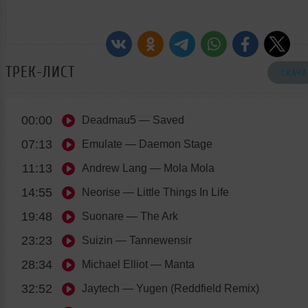
ТРЕК-ЛИСТ
СКАЧА
00:00
Deadmau5
— Saved
07:13
Emulate
— Daemon Stage
11:13
Andrew Lang
— Mola Mola
14:55
Neorise
— Little Things In Life
19:48
Suonare
— The Ark
23:23
Suizin
— Tannewensir
28:34
Michael Elliot
— Manta
32:52
Jaytech
— Yugen (Reddfield Remix)