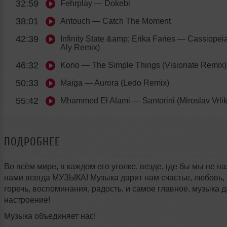
32:59
Fehrplay
— Dokebi
38:01
Antouch
— Catch The Moment
42:39
Infinity State &amp; Erika Faries
— Cassiopeia 
Aly Remix)
46:32
Kono
— The Simple Things (Visionate Remix)
50:33
Maiga
— Aurora (Ledo Remix)
55:42
Mhammed El Alami
— Santorini (Miroslav Vrli
ПОДРОБНЕЕ
Во всём мире, в каждом его уголке, везде, где бы мы не на
нами всегда МУЗЫКА! Музыка дарит нам счастье, любовь, 
горечь, воспоминания, радость, и самое главное, музыка 
настроение!
Музыка объединяет нас!