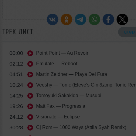
ТРЕК-ЛИСТ
СКАЧА
00:00
Point Point
— Au Revoir
02:12
Emulate
— Reboot
04:51
Martin Zeidner
— Playa Del Fura
10:24
Veeshy
— Tonic (Eleve's Gin &amp; Tonic Rem
14:25
Tomoyuki Sakakida
— Musubi
19:26
Matt Fax
— Progressia
24:12
Visionate
— Eclipse
30:28
Cj Rcm
— 1000 Ways (Attila Syah Remix)