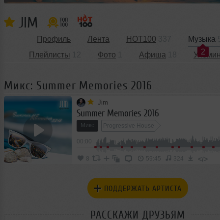
JIM
Профиль
Лента
HOT100
337
Музыка
2
Плейлисты
12
Фото
1
Афиша
18
Упоми
Микс: Summer Memories 2016
Jim
Summer Memories 2016
Микс
Progressive House
00:00
</>
8
59:45
324
ПОДДЕРЖАТЬ АРТИСТА
РАССКАЖИ ДРУЗЬЯМ