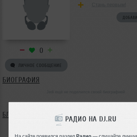
Стань первым!
ДОБАВИ
0
ЛИЧНОЕ СООБЩЕНИЕ
БИОГРАФИЯ
Jedi ещё не поделился своей биографией
БЛОГ
РАДИО НА DJ.RU
Нет записей в блоге
На сайте появился раздел
Радио
— слушайте лучшу