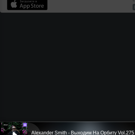
Ш
Alexander Smith - Выходим На Орбиту Vol.275