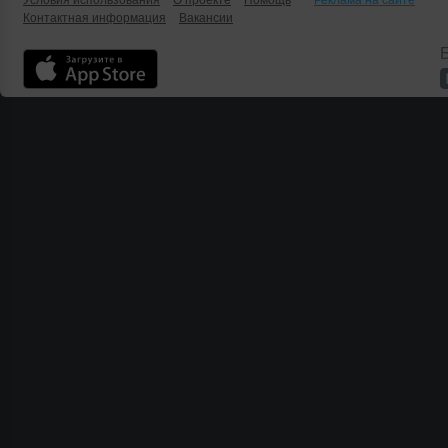
Условия использования
О проекте
Помощь
Реклама на сайте
Контактная информация
Вакансии
Б