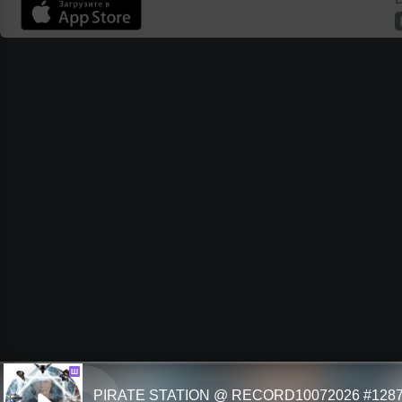
Ш
PIRATE STATION @ RECORD10072026 #128