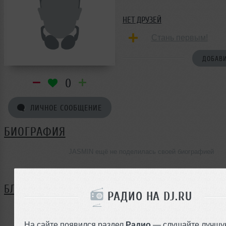
НЕТ ДРУЗЕЙ
Стань первым!
ДОБАВИ
0
ЛИЧНОЕ СООБЩЕНИЕ
БИОГРАФИЯ
JASMIN ещё не поделилась своей биографией
БЛОГ
РАДИО НА DJ.RU
Нет записей в блоге
На сайте появился раздел
Радио
— слушайте лучшу