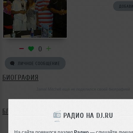
ДОБАВИ
0
ЛИЧНОЕ СООБЩЕНИЕ
БИОГРАФИЯ
Jamal Mitchell ещё не поделился своей биографией
БЛОГ
РАДИО НА DJ.RU
Нет записей в блоге
На сайте появился раздел
Радио
— слушайте лучшу