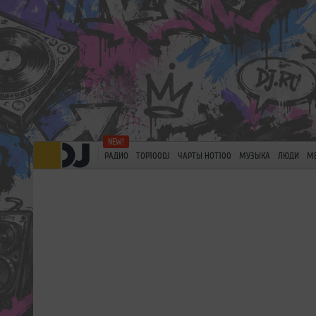
РАДИО
TOP100DJ
ЧАРТЫ HOT100
МУЗЫКА
ЛЮДИ
М