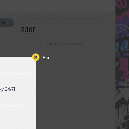
СКА
БЛОГ
Нет записей в блоге
Esc
УЗЬЯ
у 24/7!