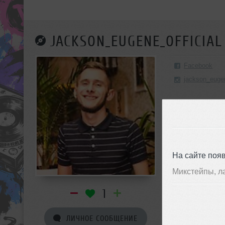
JACKSON_EUGENE_OFFICIAL
Facebook
jackson_eugen
На сайте поя
Микстейпы, л
1
ЛИЧНОЕ СООБЩЕНИЕ