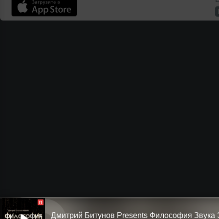
П
Дмитрий Битунов Presents Филоcофия Звука 