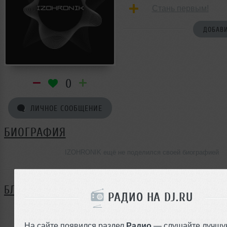
Стань первым!
ДОБАВИ
0
ЛИЧНОЕ СООБЩЕНИЕ
БИОГРАФИЯ
IZOHRONIK ещё не поделился своей биографией
БЛОГ
РАДИО НА DJ.RU
Нет записей в блоге
На сайте появился раздел
Радио
— слушайте лучшу