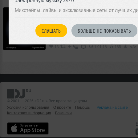
электронную музыку 24/7!
Микстейпы, лайвы и эксклюзивные сеты от лучших д
IvS
Milky Way
Микс
Progressive House
СЛУШАТЬ
БОЛЬШЕ НЕ ПОКАЗЫВАТЬ
00:00
</>
13
1:01:18
185
© 2001 — 2026 «DJ.ru» Все права защищены.
Условия использования
О проекте
Помощь
Реклама на сайте
Контактная информация
Вакансии
Б