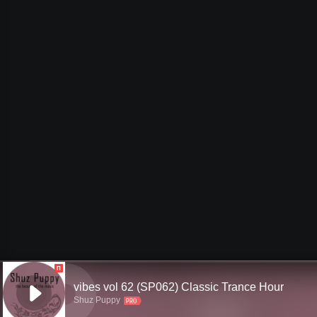
П
vibes vol 62 (SP062) Classic Trance Hour
Shuz Puppy