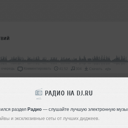
твий
 очередь
Комментировать
</>
41:52
304
Скачать
ОДДЕРЖАТЬ АРТИСТА
РАДИО НА DJ.RU
СКАЖИ ДРУЗЬЯМ
вился раздел
Радио
— слушайте лучшую электронную музык
айвы и эксклюзивные сеты от лучших диджеев.