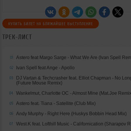
КУПИТЬ БИЛЕТ НА БЛИЖАЙШЕЕ ВЫСТУПЛЕНИЕ
ТРЕК-ЛИСТ
Astero feat Margo Sarge - What We Are (Ivan Spell Rem
01
Ivan Spell feat Ange - Apollo
02
DJ Vartan & Techcrasher feat. Elliot Chapman - No Lon
03
(Future Mouse Remix)
Wankelmut, Charlotte OC - Almost Mine (Mat.Joe Remix
04
Astero feat. Tiana - Satellite (Club Mix)
05
Andy Murphy - Right Here (Huskys Bobbin Head Mix)
06
West.K feat. Lofthill Music - Californication (Sharapov 
07