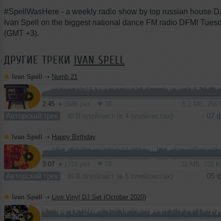
#SpellWasHere - a weekly radio show by top russian house D
Ivan Spell on the biggest national dance FM radio DFM! Tue
(GMT +3).
ДРУГИЕ ТРЕКИ
IVAN SPELL
Ivan Spell
➝
Numb 21
2:45
1646 раз
38
5.2 MB, 256
Авторский трек
В плейлист (в 4 плейлистах)
07 
Ivan Spell
➝
Happy Birthday
3:07
1721 раз
79
11 MB, 320 
Авторский трек
В плейлист (в 5 плейлистах)
05 
Ivan Spell
➝
Live Vinyl DJ Set (October 2020)