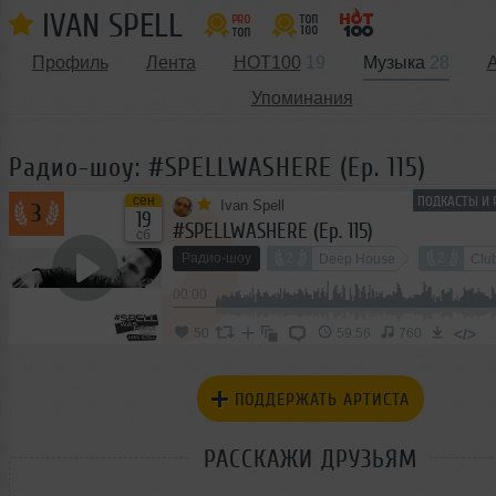
IVAN SPELL
Профиль
Лента
HOT100
19
Музыка
28
Упоминания
Радио-шоу: #SPELLWASHERE (Ep. 115)
ПОДКАСТЫ И 
сен
Ivan Spell
3
19
#SPELLWASHERE (Ep. 115)
сб
Радио-шоу
2
2
Deep House
Clu
00:00
</>
50
59:56
760
ПОДДЕРЖАТЬ АРТИСТА
РАССКАЖИ ДРУЗЬЯМ