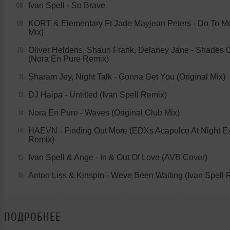
Ivan Spell - So Brave
08
KORT & Elementary Ft Jade Mayjean Peters - Do To Me
09
Mix)
Oliver Heldens, Shaun Frank, Delaney Jane - Shades 
10
(Nora En Pure Remix)
Sharam Jey, Night Talk - Gonna Get You (Original Mix)
11
DJ Haipa - Untitled (Ivan Spell Remix)
12
Nora En Pure - Waves (Original Club Mix)
13
HAEVN - Finding Out More (EDXs Acapulco At Night E
14
Remix)
Ivan Spell & Ange - In & Out Of Love (AVB Cover)
15
Anton Liss & Kinspin - Weve Been Waiting (Ivan Spell 
16
ПОДРОБНЕЕ