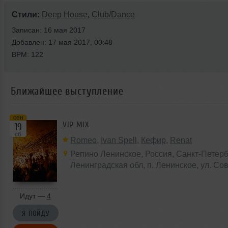
Стили:
Deep House
,
Club/Dance
Записан: 16 мая 2017
Добавлен: 17 мая 2017, 00:48
BPM: 122
Ближайшее выступление
сен
VIP MIX
19
сб
Romeo
,
Ivan Spell
,
Кефир
,
Renat
Репино Ленинское
,
Россия
, Санкт-Петерб
Ленинградская обл,
п. Ленинское
, ул. Со
Идут —
4
Я ПОЙДУ