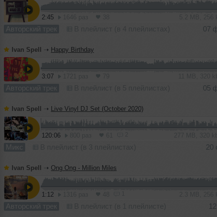
2:45
1646 раз
38
5.2 MB, 256
Авторский трек
В плейлист (в 4 плейлистах)
07 
Ivan Spell
➝
Happy Birthday
3:07
1721 раз
79
11 MB, 320 
Авторский трек
В плейлист (в 5 плейлистах)
05 
Ivan Spell
➝
Live Vinyl DJ Set (October 2020)
2
120:06
800 раз
61
277 MB, 320 
Микс
В плейлист (в 3 плейлистах)
20 
Ivan Spell
➝
Ong Ong - Million Miles
1
1:12
1316 раз
48
2.3 MB, 256
Авторский трек
В плейлист (в 1 плейлисте)
12