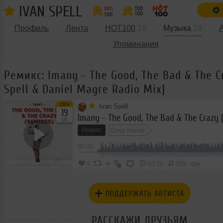
IVAN SPELL
Профиль
Лента
HOT100
19
Музыка
28
Упоминания
Ремикс: Imany - The Good, The Bad & The C
Spell & Daniel Magre Radio Mix]
сен
Ivan Spell
19
сб
Ремикс
Deep House
00:00
</>
9
03:29
509
ПОДДЕРЖАТЬ АРТИСТА
РАССКАЖИ ДРУЗЬЯМ