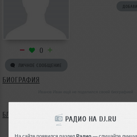
ДОБАВИ
0
ЛИЧНОЕ СООБЩЕНИЕ
БИОГРАФИЯ
Иванов Иван ещё не поделился своей биографией
БЛОГ
РАДИО НА DJ.RU
Нет записей в блоге
На сайте появился раздел
Радио
— слушайте лучшу