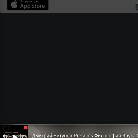
П
Дмитрий Битунов Presents Филоcофия Звука 