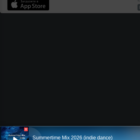
П
Summertime Mix 2026 (indie dance)