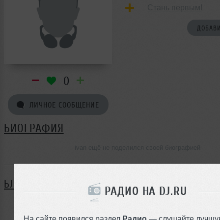
Стань первым!
ДОБАВИ
0
ЛИЧНОЕ СООБЩЕНИЕ
БИОГРАФИЯ
ivan ещё не поделился своей биографией
БЛОГ
РАДИО НА DJ.RU
Нет записей в блоге
На сайте появился раздел
Радио
— слушайте лучшу