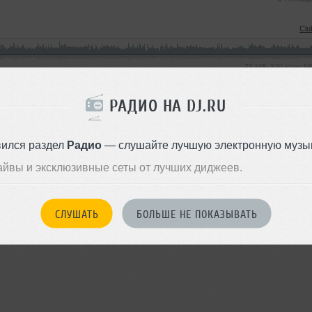
Clu
73 MB, 320 kbps 
28 янва
РАДИО НА DJ.RU
вился раздел
Радио
— слушайте лучшую электронную музык
айвы и эксклюзивные сеты от лучших диджеев.
СЛУШАТЬ
БОЛЬШЕ НЕ ПОКАЗЫВАТЬ