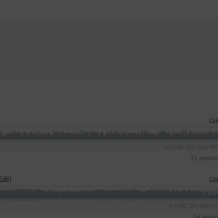
Clu
618 MB, 320 kbps M
31 декаб
dit)
Clu
5.8 MB, 256 kbps 
04 янва