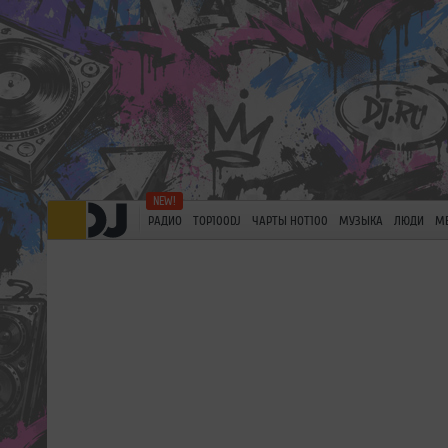
РАДИО
TOP100DJ
ЧАРТЫ HOT100
МУЗЫКА
ЛЮДИ
М