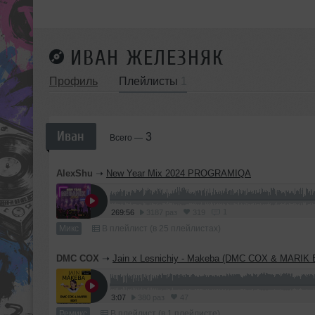
ИВАН ЖЕЛЕЗНЯК
Профиль
Плейлисты
1
Иван
3
Всего —
AlexShu
➝
New Year Mix 2024 PROGRAMIQA
1
269:56
3187 раз
319
Микс
В плейлист (в 25 плейлистах)
DMC COX
➝
Jain х Lesnichiy - Makeba (DMC COX & MARIK E
3:07
380 раз
47
Ремикс
В плейлист (в 1 плейлисте)