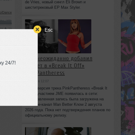
de Vries, новый сингл Eli Brown и
шеститрековый EP Max Styler.
b/Dance
MP3
79
Esc
ря 2024
JME неожиданно добавил
у 24/7!
куплет в «Break It Off»
PinkPantheress
сегодня в 12:07
Новая версия трека PinkPantheress «Break It
Off» с участием JME появилась в сети:
незаглавленная запись была загружена на
YouTube-канал Man Better Know 2 августа
2026 года. Пока нет подтверждения планов по
официальному релизу.