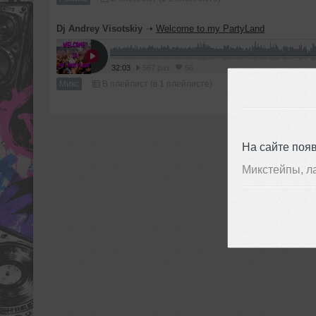
Dj Andrey Visotskiy
➝
Welcome to my PartyLand
32:03
567 раз
56
Микс
В плейлист (в 1 плейлисте)
На сайте поя
Микстейпы, л