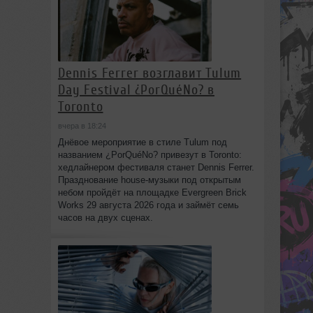
Dennis Ferrer возглавит Tulum
Day Festival ¿PorQuéNo? в
Toronto
вчера в 18:24
Днёвое мероприятие в стиле Tulum под
названием ¿PorQuéNo? привезут в Toronto:
хедлайнером фестиваля станет Dennis Ferrer.
Празднование house-музыки под открытым
небом пройдёт на площадке Evergreen Brick
Works 29 августа 2026 года и займёт семь
часов на двух сценах.