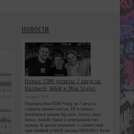
НОВОСТИ
b/Dance
Новые EDM-релизы 7 августа:
Hardwell, W&W и Max Styler
P3
612
сегодня в 13:08
ря 2023
Подборка New EDM Friday за 7 августа
собрала свежие синглы, EP и превью
b/Dance
альбомов в жанрах big room, techno, bass
house, melodic house и электронной поп-
музыки. В центре внимания — совместный
AAC
62
трек Hardwell и W&W, релизы MEDUZA с Kevin
ря 2024