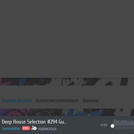
Реклама на сайте
Контактная информация
Вакансии
Deep House Selection #294 Guest Mix Mosimann (Record Deep)
0:00
JamesMiller
ПОДПИСАТЬСЯ