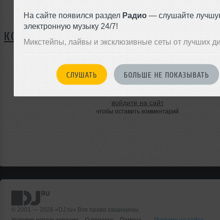
Нет записей в блоге
На сайте появился раздел
Радио
— слушайте лучшу
электронную музыку 24/7!
КОММЕНТАРИИ
Микстейпы, лайвы и эксклюзивные сеты от лучших д
СЛУШАТЬ
БОЛЬШЕ НЕ ПОКАЗЫВАТЬ
ЗАРЕГИСТРИРУЙТЕСЬ
Или
войдите на сайт
чтобы оставить комментарий
© 2001 — 2026 «DJ.ru» Все права защищены.