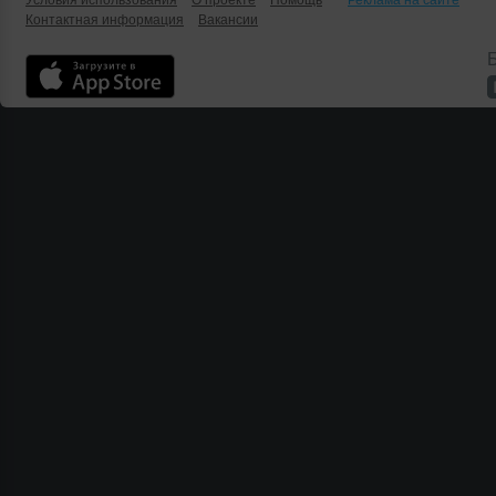
Условия использования
О проекте
Помощь
Реклама на сайте
Контактная информация
Вакансии
Б