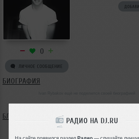
ДОБАВИ
0
ЛИЧНОЕ СООБЩЕНИЕ
БИОГРАФИЯ
Ivan Rybakov ещё не поделился своей биографией
БЛОГ
РАДИО НА DJ.RU
Нет записей в блоге
На сайте появился раздел
Радио
— слушайте лучшу