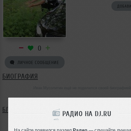
ДОБАВИ
0
ЛИЧНОЕ СООБЩЕНИЕ
БИОГРАФИЯ
Иван Мусолитин ещё не поделился своей биографией
БЛОГ
РАДИО НА DJ.RU
Нет записей в блоге
На сайте появился раздел
Радио
— слушайте лучшу