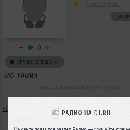
Стань первым!
ДОБАВИ
0
ЛИЧНОЕ СООБЩЕНИЕ
БИОГРАФИЯ
ivan321 ещё не поделился своей биографией
БЛОГ
РАДИО НА DJ.RU
Нет записей в блоге
На сайте появился раздел
Радио
— слушайте лучшу