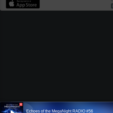
П
Echoes of the MegaNight RADIO #56