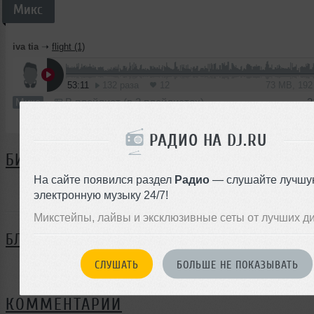
Микс
iva tia
➝
flight (1)
53:11
132 раза
12
73 MB, 19
Микс
В плейлист (в 2 плейлистах)
2
РАДИО НА DJ.RU
БИОГРАФИЯ
На сайте появился раздел
Радио
— слушайте лучшу
iva tia ещё не поделился своей биографией
электронную музыку 24/7!
Микстейпы, лайвы и эксклюзивные сеты от лучших д
БЛОГ
СЛУШАТЬ
БОЛЬШЕ НЕ ПОКАЗЫВАТЬ
Нет записей в блоге
КОММЕНТАРИИ