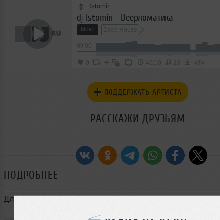
Istomin
dj Istomin - Deepломатика
Микс
Deep House
00:00
</>
0
46:10
23
ПОДДЕРЖАТЬ АРТИСТА
РАССКАЖИ ДРУЗЬЯМ
ПОДРОБНЕЕ
Для тех, кому близок Deep