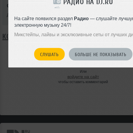
РАДИО НА DJ.RU
Стиль:
Deep House
Добавлен: 26 февраля 2011, 19:38
На сайте появился раздел
Радио
— слушайте лучшу
электронную музыку 24/7!
Микстейпы, лайвы и эксклюзивные сеты от лучших д
КОММЕНТАРИИ
СЛУШАТЬ
БОЛЬШЕ НЕ ПОКАЗЫВАТЬ
ЗАРЕГИСТРИРУЙТЕСЬ
Или
войдите на сайт
чтобы оставить комментарий