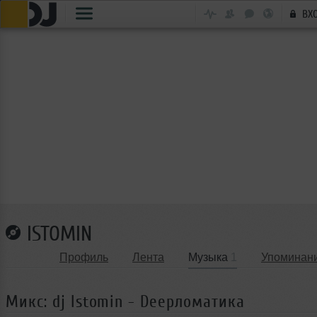
ВХ
ISTOMIN
Профиль
Лента
Музыка
1
Упоминан
Микс: dj Istomin - Deepломатика