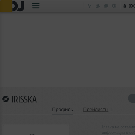
ВХ
IRISSKA
Профиль
Плейлисты
1
Irisska не остави
информации о се