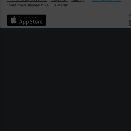
Условия использования
О проекте
Помощь
Реклама на сайте
Контактная информация
Вакансии
Б