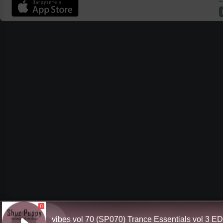
П
vibes vol 70 (SP070) Trance Essentials vol 3 E