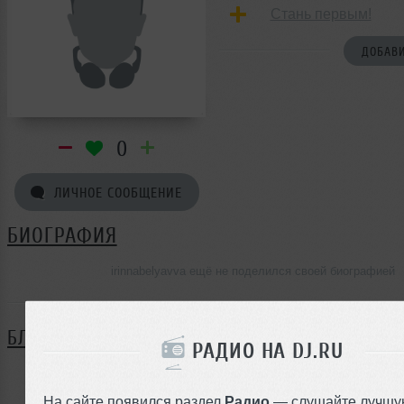
Стань первым!
ДОБАВИ
0
ЛИЧНОЕ СООБЩЕНИЕ
БИОГРАФИЯ
irinnabelyavva ещё не поделился своей биографией
БЛОГ
РАДИО НА DJ.RU
Нет записей в блоге
На сайте появился раздел
Радио
— слушайте лучшу