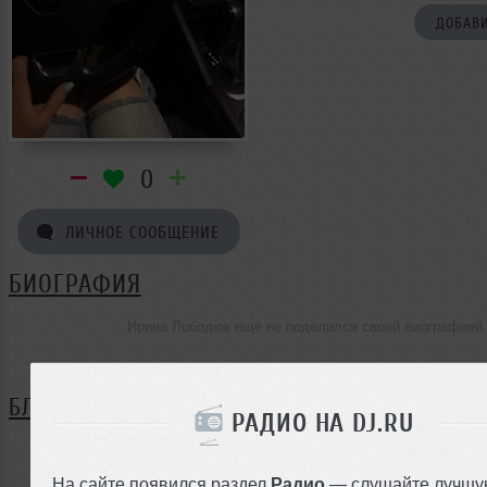
ДОБАВИ
0
ЛИЧНОЕ СООБЩЕНИЕ
БИОГРАФИЯ
Ирина Лободюк ещё не поделился своей биографией
БЛОГ
РАДИО НА DJ.RU
Нет записей в блоге
На сайте появился раздел
Радио
— слушайте лучшу