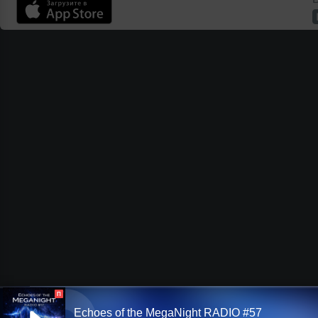
П
Echoes of the MegaNight RADIO #57