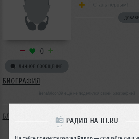
Стань первым!
ДОБАВИ
0
ЛИЧНОЕ СООБЩЕНИЕ
БИОГРАФИЯ
irenafalcon89 ещё не поделился своей биографией
БЛОГ
РАДИО НА DJ.RU
Нет записей в блоге
На сайте появился раздел
Радио
— слушайте лучшу