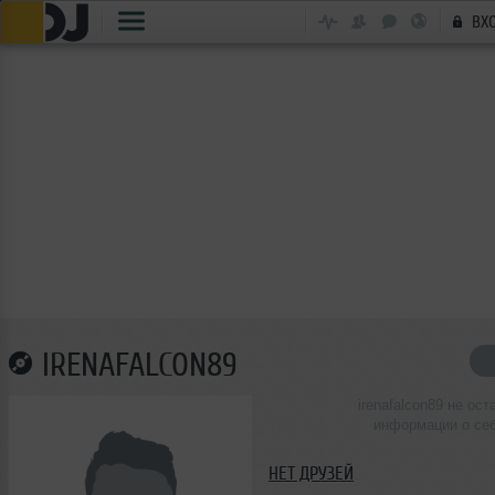
ВХ
IRENAFALCON89
irenafalcon89 не ост
информации о се
НЕТ ДРУЗЕЙ